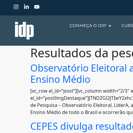
CONHEÇA O IDP
CUR
Resultados da pes
Observatório Eleitoral
Ensino Médio
[vc_row el_id=”post”][vc_column width=”2/3″ e
el_id=”postImgDestaque”]JTNDZGl2JTIwY2x
de Pesquisa – Observatório Eleitoral, LiderA,
Ensino Médio de todo o Brasil e ocorrerão qu
CEPES divulga resultad