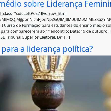
 médio sobre Liderança Femin
l_class=”sideLeftPost”][vc_raw_html
hc3MlM0QlMjJpbnNlcnRJbnNpZGUlMjIlM0UlM0MlMkZkaXYlM0U
 o I Curso de Formação para estudantes do ensino médio s
ara comparecerem ao 1º encontro: Data: 19 de outubro Ho
SE Tribunal Superior Eleitoral, Drª […]
ara a liderança política?