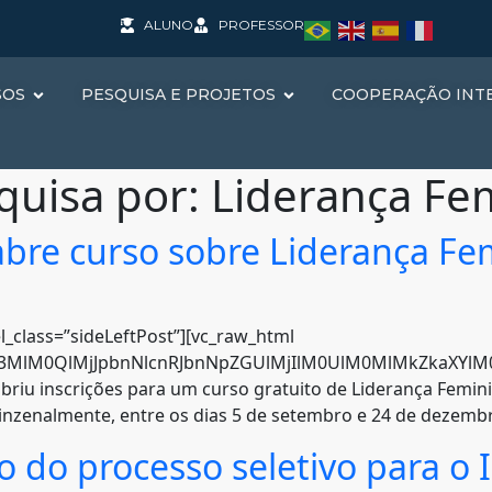
ALUNO
PROFESSOR
SOS
PESQUISA E PROJETOS
COOPERAÇÃO INT
quisa por:
Liderança Fe
 abre curso sobre Liderança Fe
l_class=”sideLeftPost”][vc_raw_html
hc3MlM0QlMjJpbnNlcnRJbnNpZGUlMjIlM0UlM0MlMkZkaXYlM0U
 abriu inscrições para um curso gratuito de Liderança Femin
inzenalmente, entre os dias 5 de setembro e 24 de dezembro.
o do processo seletivo para o