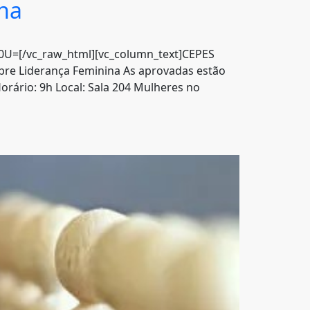
ina
=[/vc_raw_html][vc_column_text]CEPES
obre Liderança Feminina As aprovadas estão
rário: 9h Local: Sala 204 Mulheres no