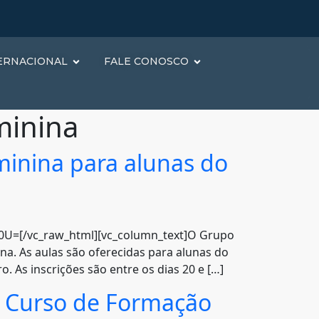
ERNACIONAL
FALE CONOSCO
minina
minina para alunas do
=[/vc_raw_html][vc_column_text]O Grupo
ina. As aulas são oferecidas para alunas do
 As inscrições são entre os dias 20 e […]
 I Curso de Formação