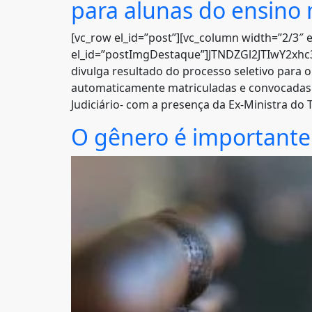
para alunas do ensino
[vc_row el_id=”post”][vc_column width=”2/3″ e
el_id=”postImgDestaque”]JTNDZGl2JTIwY2x
divulga resultado do processo seletivo para
automaticamente matriculadas e convocadas p
Judiciário- com a presença da Ex-Ministra do T
O gênero é importante p