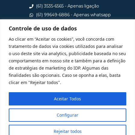
(61) 3535-6565 - Apenas ligação
(61) 99649-6886 - Apenas whatsapp
central@idp.edu.br
Controle de uso de dados
Consulte aqui o cadastro da Instituição no Sistema e-
Ao clicar em “Aceitar os cookies”, você concorda com
MEC
tratamento de dados via cookies utilizados para analisar
o uso deste site via analytics, publicidade baseada no seu
comportamento em nosso site e também para a definição
de estratégias de marketing do IDP. Algumas das
finalidades são opcionais. Caso se oponha a elas, basta
clicar em "Rejeitar todos".
Aceitar Todos
Configurar
Rejeitar todos
@ 2025 Todos Direitos Reservados