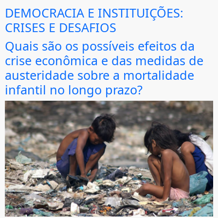
DEMOCRACIA E INSTITUIÇÕES:
CRISES E DESAFIOS
Quais são os possíveis efeitos da
crise econômica e das medidas de
austeridade sobre a mortalidade
infantil no longo prazo?