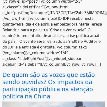
[vc_row el_id=”post”][vc_column width=”2/3″
el_class=”sideLeftPost”][vc_raw_html
el_id=”postImgDestaque”]JTNDZGl2JTIwY2xhc3MlM0QlM
[/vc_raw_html][vc_column_text]O IDP recebe nesta
quinta-feira, dia 4 de abril, a embaixadora Maria Teresa
Belandria para a palestra “Crise na Venezuela”. O
seminário tem intuito de analisar a crise política atual
do país. O evento será realizado às 9h30 no Auditório
do IDP e a entrada é gratuita.[/vc_column_text]
[/vc_column][vc_column width=”1/4″
el_class=”sideRightPost”][vc_widget_sidebar
sidebar_id=”sidebar”][/vc_column][/vc_row][vc_row […]
De quem são as vozes que estão
sendo ouvidas? Os impactos da
participação pública na atenção
política na China