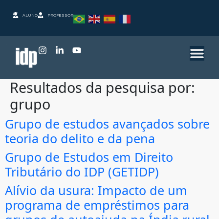
ALUNO
PROFESSOR
Resultados da pesquisa por:
grupo
Grupo de estudos avançados sobre
teoria do delito e da pena
Grupo de Estudos em Direito
Tributário do IDP (GETIDP)
Alívio da usura: Impacto de um
programa de empréstimos para