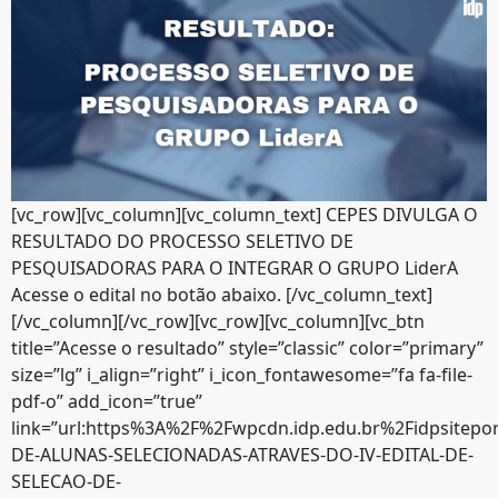
[vc_row][vc_column][vc_column_text] CEPES DIVULGA O
RESULTADO DO PROCESSO SELETIVO DE
PESQUISADORAS PARA O INTEGRAR O GRUPO LiderA
Acesse o edital no botão abaixo. [/vc_column_text]
[/vc_column][/vc_row][vc_row][vc_column][vc_btn
title=”Acesse o resultado” style=”classic” color=”primary”
size=”lg” i_align=”right” i_icon_fontawesome=”fa fa-file-
pdf-o” add_icon=”true”
link=”url:https%3A%2F%2Fwpcdn.idp.edu.br%2Fidpsitepo
DE-ALUNAS-SELECIONADAS-ATRAVES-DO-IV-EDITAL-DE-
SELECAO-DE-