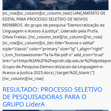
[vc_row][vc_column][vc_column_text] LANÇAMENTO DE
EDITAL PARA PROCESSO SELETIVO DE NOVOS
MEMBROS do grupo de pesquisa “Democratização da
Linguagem e Acesso à Justiça”, Liderado pela Profa.
Olívia Freitas. [/vc_column_text][/vc_column][/vc_row]
[vc_row][vc_column][vc_btn title=”Acesse o edital”
style=”classic” color=”primary” size=”lg” i_align=”right”
i_icon_fontawesome=”fa fa-file-pdf-o” add_icon=”true”
link=”url:https%3A%2F%2Fwpcdn.idp.edu.br%2Fidpsitepo
Grupo-de-Pesquisa-Democratizacao-da-Linguagem-e-
Acesso-a-Justica-2023.docx||target:%20_blank|”]
[/vc_column][/vc_row]
RESULTADO: PROCESSO SELETIVO
DE PESQUISADORAS PARA O
GRUPO LiderA