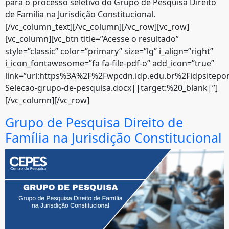
para o processo seletivo do Grupo de Pesquisa Direito
de Família na Jurisdição Constitucional.
[/vc_column_text][/vc_column][/vc_row][vc_row]
[vc_column][vc_btn title=”Acesse o resultado”
style=”classic” color=”primary” size=”lg” i_align=”right”
i_icon_fontawesome=”fa fa-file-pdf-o” add_icon=”true”
link=”url:https%3A%2F%2Fwpcdn.idp.edu.br%2Fidpsitep
Selecao-grupo-de-pesquisa.docx||target:%20_blank|”]
[/vc_column][/vc_row]
Grupo de Pesquisa Direito de
Família na Jurisdição Constitucional