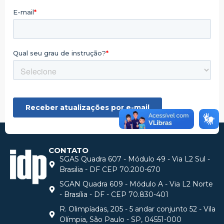
CONTATO
SGAS Quadra 607 - Módulo 49 - Via L2 Sul -
Brasilia - DF CEP 70.200-670
SGAN Quadra 609 - Módulo A - Via L2 Norte
- Brasília - DF - CEP 70.830-401
R. Olimpíadas, 205 - 5 andar conjunto 52 - Vila
Olímpia, São Paulo - SP, 04551-000