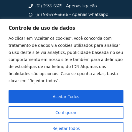
(61) 3535-6565 - Apenas ligação
(61) 99649-6886 - Apenas whatsapp
central@idp.edu.br
Controle de uso de dados
Consulte aqui o cadastro da Instituição no Sistema e-
Ao clicar em “Aceitar os cookies”, você concorda com
MEC
tratamento de dados via cookies utilizados para analisar
o uso deste site via analytics, publicidade baseada no seu
comportamento em nosso site e também para a definição
de estratégias de marketing do IDP. Algumas das
finalidades são opcionais. Caso se oponha a elas, basta
clicar em "Rejeitar todos".
Aceitar Todos
Configurar
Rejeitar todos
@ 2025 Todos Direitos Reservados