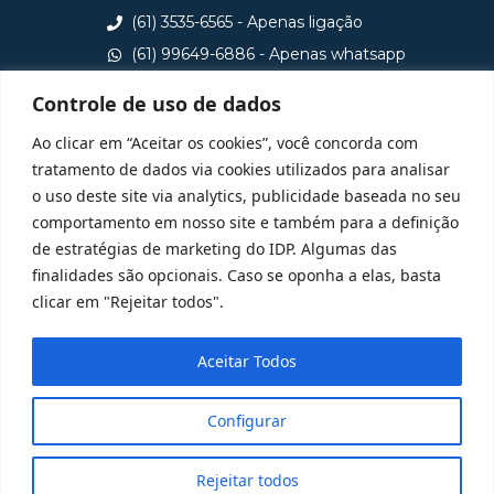
(61) 3535-6565 - Apenas ligação
(61) 99649-6886 - Apenas whatsapp
central@idp.edu.br
Controle de uso de dados
Consulte aqui o cadastro da Instituição no Sistema e-
Ao clicar em “Aceitar os cookies”, você concorda com
MEC
tratamento de dados via cookies utilizados para analisar
o uso deste site via analytics, publicidade baseada no seu
comportamento em nosso site e também para a definição
de estratégias de marketing do IDP. Algumas das
finalidades são opcionais. Caso se oponha a elas, basta
clicar em "Rejeitar todos".
Aceitar Todos
Configurar
Rejeitar todos
@ 2025 Todos Direitos Reservados