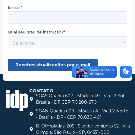
CONTATO
SGAS Quadra 607 - Módulo 49 - Via L2 Sul -
Brasilia - DF CEP 70.200-670
SGAN Quadra 609 - Módulo A - Via L2 Norte
- Brasília - DF - CEP 70.830-401
R. Olimpíadas, 205 - 5 andar conjunto 52 - Vila
Olímpia, São Paulo - SP, 04551-000