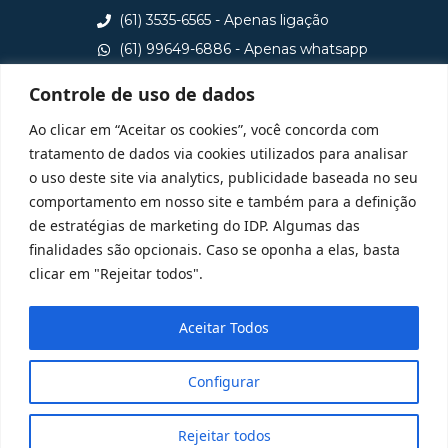
(61) 3535-6565 - Apenas ligação
(61) 99649-6886 - Apenas whatsapp
central@idp.edu.br
Controle de uso de dados
Consulte aqui o cadastro da Instituição no Sistema e-
Ao clicar em “Aceitar os cookies”, você concorda com
MEC
tratamento de dados via cookies utilizados para analisar
o uso deste site via analytics, publicidade baseada no seu
comportamento em nosso site e também para a definição
de estratégias de marketing do IDP. Algumas das
finalidades são opcionais. Caso se oponha a elas, basta
clicar em "Rejeitar todos".
Aceitar Todos
Configurar
Rejeitar todos
@ 2025 Todos Direitos Reservados