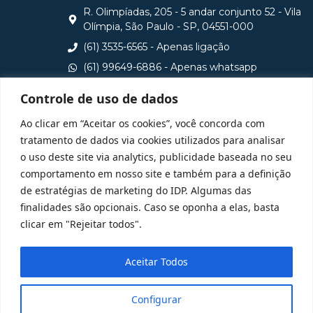
R. Olimpíadas, 205 - 5 andar conjunto 52 - Vila
Olímpia, São Paulo - SP, 04551-000
(61) 3535-6565 - Apenas ligação
(61) 99649-6886 - Apenas whatsapp
central@idp.edu.br
Controle de uso de dados
Consulte aqui o cadastro da Instituição no Sistema e-
Ao clicar em “Aceitar os cookies”, você concorda com
MEC
tratamento de dados via cookies utilizados para analisar
o uso deste site via analytics, publicidade baseada no seu
comportamento em nosso site e também para a definição
de estratégias de marketing do IDP. Algumas das
finalidades são opcionais. Caso se oponha a elas, basta
clicar em "Rejeitar todos".
Aceitar Todos
Configurar