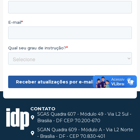
CONTATO
SGAS Quadra 607 - Módulo 49 - Via L2 Sul -
Brasilia - DF CEP 70.200-670
SGAN Quadra 609 - Módulo A - Via L2 Norte
- Brasília - DF - CEP 70.830-401