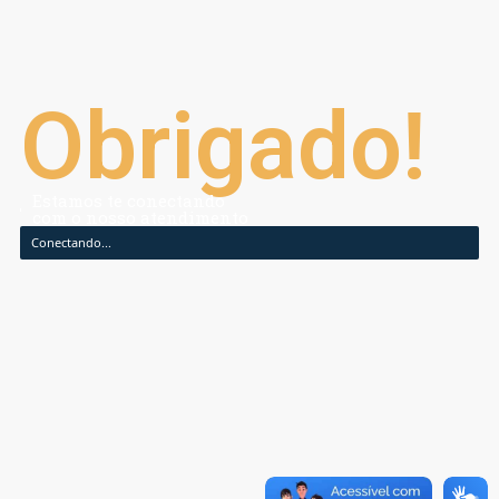
Obrigado!
Estamos te conectando
com o nosso atendimento
Conectando...