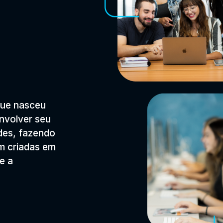
que nasceu
envolver seu
des, fazendo
m criadas em
e a