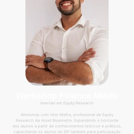
Workshop Finance Minds
Imersão em Equity Research
Workshop com Vitor Mafra, profissional de Equity
Research da Asset Bluemetrix. Expandindo o horizonte
dos alunos a partir de conhecimentos teóricos e práticos,
capacitando os alunos do IDP também para participação