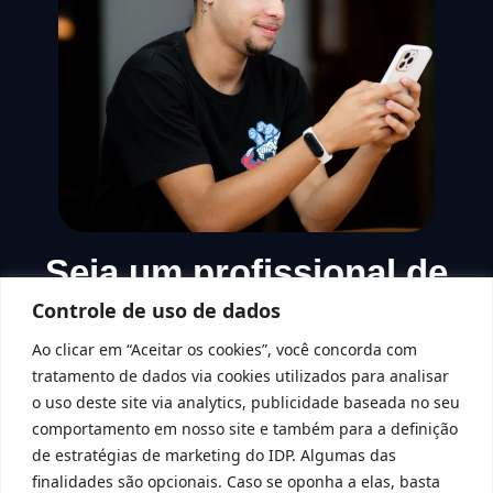
Seja um profissional de
referência
Controle de uso de dados
Ao clicar em “Aceitar os cookies”, você concorda com
Diferenciais competitivos para o mercado de trabalho,
tratamento de dados via cookies utilizados para analisar
ambiente de desenvolvimento completo e único.
o uso deste site via analytics, publicidade baseada no seu
comportamento em nosso site e também para a definição
Inscreva-se
de estratégias de marketing do IDP. Algumas das
finalidades são opcionais. Caso se oponha a elas, basta