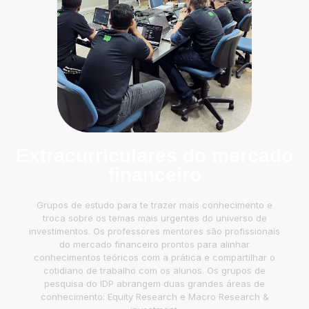
Extracurriculares do mercado
financeiro
Grupos de estudo para te trazer mais conhecimento e
troca sobre os temas mais urgentes do universo de
investimentos. Os professores mentores são profissionais
do mercado financeiro prontos para alinhar
conhecimentos teóricos com a prática e compartilhar o
cotidiano de trabalho com os alunos. Os grupos de
pesquisa do IDP abrangem duas grandes áreas de
conhecimento: Equity Research e Macro Research &