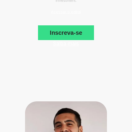
investment.
Acessar o edital
Inscreva-se
Saiba mais