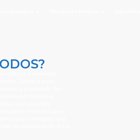
orpo Acadêmico
Disciplinas e Pesquisa
Dupla titul
TODOS?
iva voltada à formação
ncias Sociais e áreas
estrado e doutorado. Seu
onhecimento teórico e
ricas com alto rigor
o estudo de metodologias
com cursos ministrados por
ções de excelência do Brasil