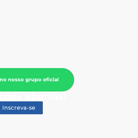
no nosso grupo oficial
ições abertas!
Inscreva-se