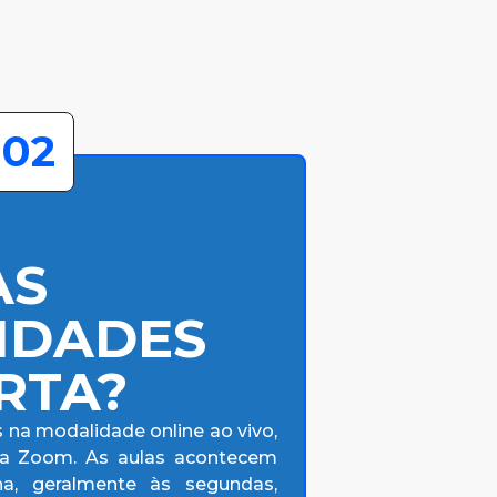
02
AS
IDADES
RTA?
 na modalidade online ao vivo,
ma Zoom. As aulas acontecem
a, geralmente às segundas,