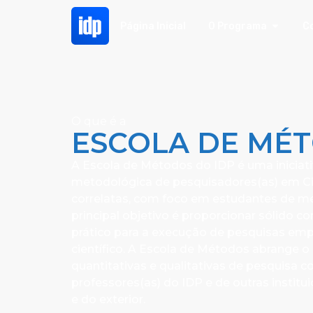
Página Inicial
O Programa
C
O que é a
ESCOLA DE MÉ
A Escola de Métodos do IDP é uma iniciat
metodológica de pesquisadores(as) em Ciê
correlatas, com foco em estudantes de m
principal objetivo é proporcionar sólido c
prático para a execução de pesquisas empí
científico. A Escola de Métodos abrange 
quantitativas e qualitativas de pesquisa 
professores(as) do IDP e de outras institui
e do exterior.