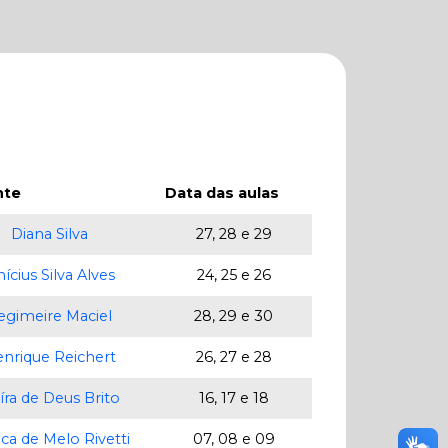
nte
Data das aulas
Diana Silva
27, 28 e 29
nícius Silva Alves
24, 25 e 26
egimeire Maciel
28, 29 e 30
nrique Reichert
26, 27 e 28
íra de Deus Brito
16, 17 e 18
ica de Melo Rivetti
07, 08 e 09