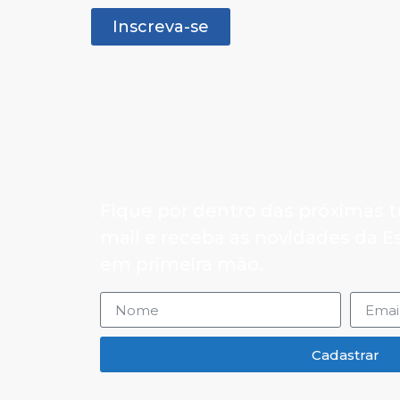
Inscreva-se
Fique por dentro das próximas t
mail e receba as novidades da 
em primeira mão.
Cadastrar