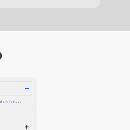
O
abertos a