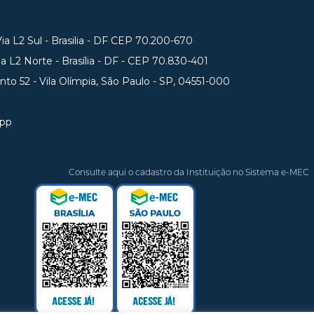
a L2 Sul - Brasilia - DF CEP 70.200-670
 L2 Norte - Brasília - DF - CEP 70.830-401
unto 52 - Vila Olímpia, São Paulo - SP, 04551-000
app
Consulte aqui o cadastro da Instituição no Sistema e-MEC