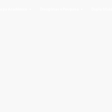
orpo Acadêmico
Disciplinas e Pesquisa
Dupla titul