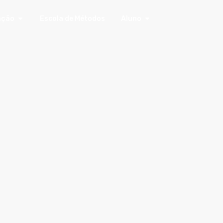
ação
Escola de Métodos
Aluno