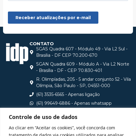
CONTATO
SGAS Quadra 607 - Módulo 49 - Via L2 Sul -
Brasilia - DF CEP 70.200-670
SGAN Quadra 609 - Módulo A - Via L2 Norte
- Brasília - DF - CEP 70.830-401
R. Olimpíadas, 205 - 5 andar conjunto 52 - Vila
Olímpia, São Paulo - SP, 04551-000
(61) 3535-6565 - Apenas ligação
(61) 99649-6886 - Apenas whatsapp
central@idp.edu.br
Controle de uso de dados
Consulte aqui o cadastro da Instituição no Sistema e-
Ao clicar em “Aceitar os cookies”, você concorda com
MEC
tratamento de dados via cookies utilizados para analisar