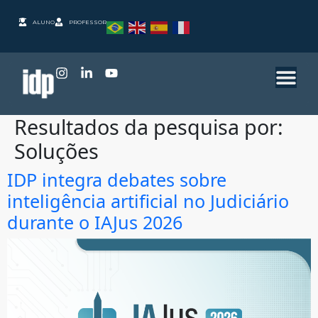
ALUNO
PROFESSOR
Resultados da pesquisa por:
Soluções
IDP integra debates sobre
inteligência artificial no Judiciário
durante o IAJus 2026