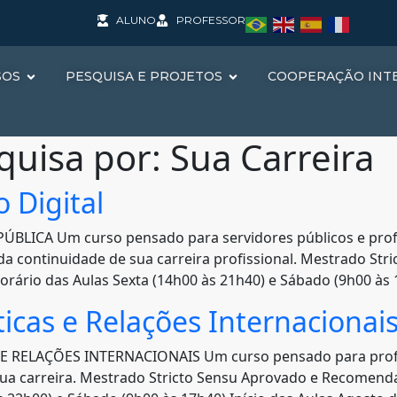
ALUNO
PROFESSOR
SOS
PESQUISA E PROJETOS
COOPERAÇÃO INT
quisa por:
Sua Carreira
 Digital
CA Um curso pensado para servidores públicos e profis
 da continuidade de sua carreira profissional. Mestrado S
rio das Aulas Sexta (14h00 às 21h40) e Sábado (9h00 às 17
icas e Relações Internacionai
 RELAÇÕES INTERNACIONAIS Um curso pensado para profi
e sua carreira. Mestrado Stricto Sensu Aprovado e Recom