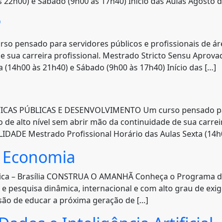
s 22h00) e Sábado (9h00 às 17h40) Início das Aulas Agosto d
P
ensado para servidores públicos e profissionais de áre
 de sua carreira profissional. Mestrado Stricto Sensu A
 (14h00 às 21h40) e Sábado (9h00 às 17h40) Início das […]
S PÚBLICAS E DESENVOLVIMENTO Um curso pensado para s
de alto nível sem abrir mão da continuidade de sua carreir
DE Mestrado Profissional Horário das Aulas Sexta (14h0
o Economia
lica – Brasília CONSTRUA O AMANHÃ Conheça o Programa d
o e pesquisa dinâmica, internacional e com alto grau de e
ssão de educar a próxima geração de […]