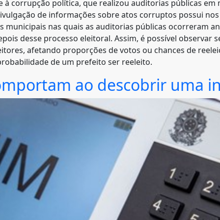
 corrupção política, que realizou auditorias públicas em m
vulgação de informações sobre atos corruptos possui nos res
 municipais nas quais as auditorias públicas ocorreram an
pois desse processo eleitoral. Assim, é possível observar 
eleitores, afetando proporções de votos ou chances de reele
robabilidade de um prefeito ser reeleito.
omportam ao descobrir uma inf