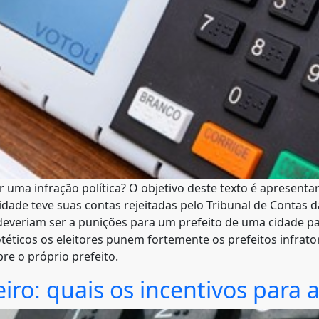
 uma infração política? O objetivo deste texto é apresent
cidade teve suas contas rejeitadas pelo Tribunal de Contas
everiam ser a punições para um prefeito de uma cidade pare
téticos os eleitores punem fortemente os prefeitos infra
e o próprio prefeito.
leiro: quais os incentivos para