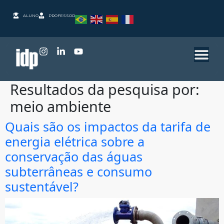
ALUNO
PROFESSOR
Resultados da pesquisa por:
meio ambiente
Quais são os impactos da tarifa de
energia elétrica sobre a
conservação das águas
subterrâneas e consumo
sustentável?