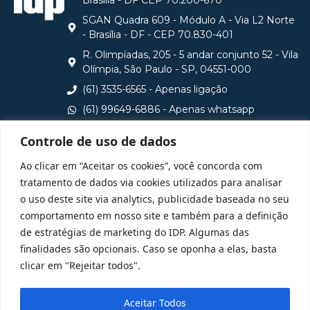
Brasilia - DF CEP 70.200-670
SGAN Quadra 609 - Módulo A - Via L2 Norte
- Brasília - DF - CEP 70.830-401
R. Olimpíadas, 205 - 5 andar conjunto 52 - Vila
Olímpia, São Paulo - SP, 04551-000
(61) 3535-6565 - Apenas ligação
(61) 99649-6886 - Apenas whatsapp
central@idp.edu.br
Controle de uso de dados
Consulte aqui o cadastro da Instituição no Sistema e-
Ao clicar em “Aceitar os cookies”, você concorda com
MEC
tratamento de dados via cookies utilizados para analisar
o uso deste site via analytics, publicidade baseada no seu
comportamento em nosso site e também para a definição
de estratégias de marketing do IDP. Algumas das
finalidades são opcionais. Caso se oponha a elas, basta
clicar em "Rejeitar todos".
Aceitar Todos