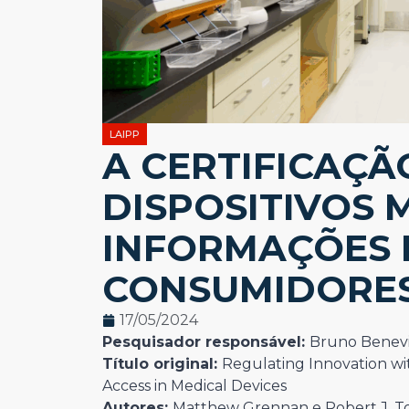
LAIPP
A CERTIFICAÇÃ
DISPOSITIVOS 
INFORMAÇÕES 
CONSUMIDORE
17/05/2024
Pesquisador responsável:
Bruno Benevi
Título original:
Regulating Innovation wit
Access in Medical Devices
Autores:
Matthew Grennan e Robert J. 