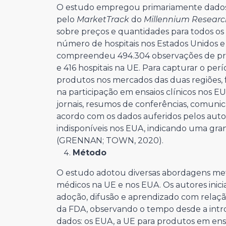
O estudo empregou primariamente dados d
pelo
MarketTrack
do
Millennium Researc
sobre preços e quantidades para todos os
número de hospitais nos Estados Unidos e
compreendeu 494.304 observações de pro
e 416 hospitais na UE. Para capturar o p
produtos nos mercados das duas regiões,
na participação em ensaios clínicos nos 
jornais, resumos de conferências, comuni
acordo com os dados auferidos pelos aut
indisponíveis nos EUA, indicando uma gran
(GRENNAN; TOWN, 2020).
Método
O estudo adotou diversas abordagens metod
médicos na UE e nos EUA. Os autores inic
adoção, difusão e aprendizado com relaç
da FDA, observando o tempo desde a intr
dados: os EUA, a UE para produtos em ensa