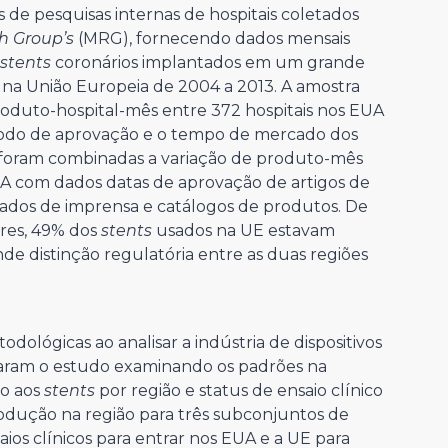
e pesquisas internas de hospitais coletados
h Group’s
(MRG), fornecendo dados mensais
stents
coronários implantados em um grande
 na União Europeia de 2004 a 2013. A amostra
duto-hospital-mês entre 372 hospitais nos EUA
eríodo de aprovação e o tempo de mercado dos
 foram combinadas a variação de produto-mês
EUA com dados datas de aprovação de artigos de
cados de imprensa e catálogos de produtos. De
ores, 49% dos
stents
usados na UE estavam
de distinção regulatória entre as duas regiões
ológicas ao analisar a indústria de dispositivos
iaram o estudo examinando os padrões na
ão aos
stents
por região e status de ensaio clínico
odução na região para três subconjuntos de
ios clínicos para entrar nos EUA e a UE para