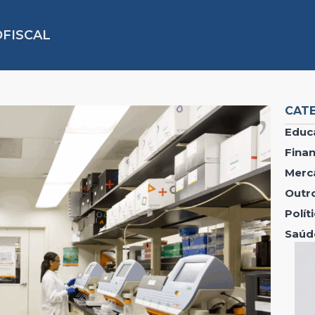
FISCAL
CAT
Educ
Fina
Merc
Outr
Polí
Saúd