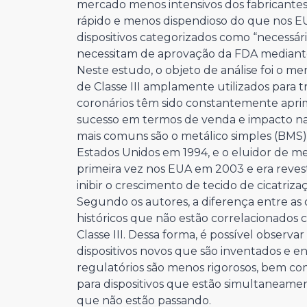
mercado menos intensivos dos fabricantes
rápido e menos dispendioso do que nos EUA
dispositivos categorizados como “necessár
necessitam de aprovação da FDA mediante a
Neste estudo, o objeto de análise foi o m
de Classe III amplamente utilizados para tr
coronários têm sido constantemente apr
sucesso em termos de venda e impacto na 
mais comuns são o metálico simples (BMS),
Estados Unidos em 1994, e o eluidor de m
primeira vez nos EUA em 2003 e era rev
inibir o crescimento de tecido de cicatriza
Segundo os autores, a diferença entre as d
históricos que não estão correlacionados
Classe III. Dessa forma, é possível observ
dispositivos novos que são inventados e e
regulatórios são menos rigorosos, bem c
para dispositivos que estão simultaneame
que não estão passando.