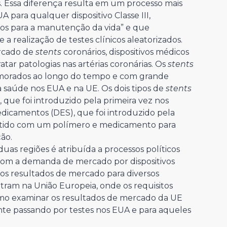
. Essa diferença resulta em um processo mais
 para qualquer dispositivo Classe III,
ios para a manutenção da vida” e que
 realização de testes clínicos aleatorizados.
ercado de
stents
coronários, dispositivos médicos
atar patologias nas artérias coronárias. Os
stents
imorados ao longo do tempo e com grande
saúde nos EUA e na UE. Os dois tipos de
stents
 que foi introduzido pela primeira vez nos
edicamentos (DES), que foi introduzido pela
estido com um polímero e medicamento para
ção.
uas regiões é atribuída a processos políticos
 com a demanda de mercado por dispositivos
ar os resultados de mercado para diversos
ntram na União Europeia, onde os requisitos
omo examinar os resultados de mercado da UE
nte passando por testes nos EUA e para aqueles