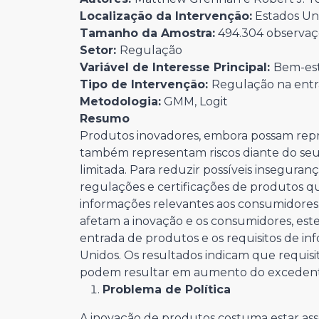
Localização da Intervenção:
Estados Un
Tamanho da Amostra:
494.304 observaç
Setor:
Regulação
Variável de Interesse Principal:
Bem-es
Tipo de Intervenção:
Regulação na entr
Metodologia:
GMM, Logit
Resumo
Produtos inovadores, embora possam repr
também representam riscos diante do seu
limitada. Para reduzir possíveis inseguran
regulações e certificações de produtos
informações relevantes aos consumidores.
afetam a inovação e os consumidores, es
entrada de produtos e os requisitos de i
Unidos. Os resultados indicam que requisi
podem resultar em aumento do excedent
Problema de Política
A inovação de produtos costuma estar asso