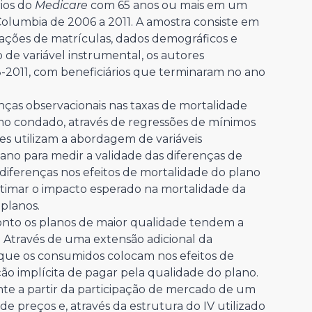
rios do
Medicare
com 65 anos ou mais em um
Columbia de 2006 a 2011. A amostra consiste em
mações de matrículas, dados demográficos e
 de variável instrumental, os autores
-2011, com beneficiários que terminaram no ano
enças observacionais nas taxas de mortalidade
 condado, através de regressões de mínimos
res utilizam a abordagem de variáveis
plano para medir a validade das diferenças de
diferenças nos efeitos de mortalidade do plano
stimar o impacto esperado na mortalidade da
 planos.
nto os planos de maior qualidade tendem a
. Através de uma extensão adicional da
o que os consumidos colocam nos efeitos de
ão implícita de pagar pela qualidade do plano.
ente a partir da participação de mercado de um
de preços e, através da estrutura do IV utilizado