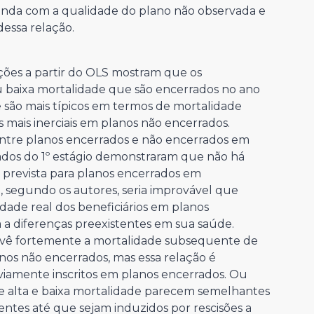
emanda com a qualidade do plano não observada e
dessa relação.
ções a partir do OLS mostram que os
 ou baixa mortalidade que são encerrados no ano
são mais típicos em termos de mortalidade
s mais inerciais em planos não encerrados.
 entre planos encerrados e não encerrados em
tados do 1º estágio demonstraram que não há
 prevista para planos encerrados em
 segundo os autores, seria improvável que
dade real dos beneficiários em planos
 a diferenças preexistentes em sua saúde.
evê fortemente a mortalidade subsequente de
anos não encerrados, mas essa relação é
eviamente inscritos em planos encerrados. Ou
de alta e baixa mortalidade parecem semelhantes
ntes até que sejam induzidos por rescisões a