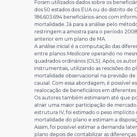
Foram utilizados dados sobre os beneficiá
dos 50 estados dos EUA ou do distrito de 
186.603.694 beneficiários-anos com infor
mortalidade. Já para a análise pelo método
restringem a amostra para o período 2008
anterior em um plano de MA.
A análise inicial é a computação das difer
entre planos
Medicare
operando no mesmo
quadrados ordinários (OLS). Após, os auto
instrumentais, utilizando as rescisões do 
mortalidade observacional na previsão de 
causal. Com essa abordagem, é possível e
realocação de beneficiários em diferentes
Os autores também estimaram até que po
atrair uma maior participação de mercado
estrutura IV, foi estimado o peso implícit
mortalidade do plano e estimam a disposiç
Assim, foi possível estimar a demanda lat
plano depois de contabilizar as diferenças 