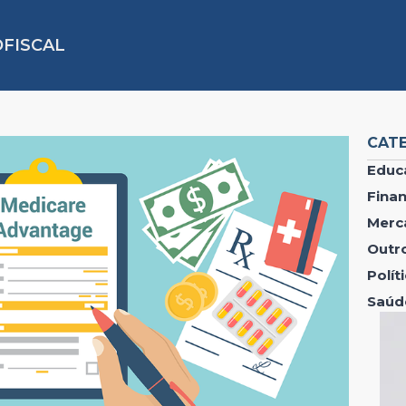
FISCAL
CAT
Educ
Fina
Merc
Outr
Polí
Saúd