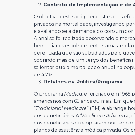
Contexto de Implementação e de A
O objetivo deste artigo era estimar os efe
privados na mortalidade, investigando p
e avaliando se a demanda do consumidor r
A análise foi realizada observando o mer
beneficiários escolhem entre uma ampla g
gerenciada que são subsidiados pelo gov
cobrindo mais de um terço dos beneficiár
salientar que a mortalidade anual na popu
de 4,7%.
Detalhes da Política/Programa
O programa
Medicare
foi criado em 1965 
americanos com 65 anos ou mais. Em que 
“
Tradicional Medicare
” (TM) e abrange hos
dos beneficiários. A “
Medicare Advantage
dos beneficiários que optaram por ter co
planos de assistência médica privada. Os b