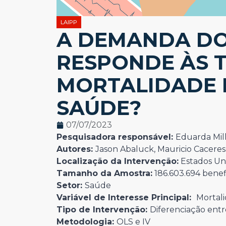
LAIPP
A DEMANDA D
RESPONDE ÀS 
MORTALIDADE 
SAÚDE?
07/07/2023
Pesquisadora responsável:
Eduarda Mil
Autores:
Jason Abaluck, Mauricio Caceres
Localização da Intervenção:
Estados Un
Tamanho da Amostra:
186.603.694 benefi
Setor:
Saúde
Variável de Interesse Principal:
Mortal
Tipo de Intervenção:
Diferenciação ent
Metodologia:
OLS e IV