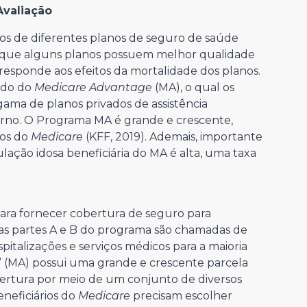
valiação
itos de diferentes planos de seguro de saúde
orque alguns planos possuem melhor qualidade
esponde aos efeitos da mortalidade dos planos.
cado do
Medicare Advantage
(MA), o qual os
ama de planos privados de assistência
erno. O Programa MA é grande e crescente,
ios do
Medicare
(KFF, 2019). Ademais, importante
lação idosa beneficiária do MA é alta, uma taxa
para fornecer cobertura de seguro para
as partes A e B do programa são chamadas de
pitalizações e serviços médicos para a maioria
” (MA) possui uma grande e crescente parcela
bertura por meio de um conjunto de diversos
eneficiários do
Medicare
precisam escolher