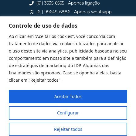
(61) 3535-6565 - Apenas ligação
(61) 99649-6886 - Apenas whatsapp
central@idp.edu.br
Controle de uso de dados
Consulte aqui o cadastro da Instituição no Sistema e-
Ao clicar em “Aceitar os cookies”, você concorda com
MEC
tratamento de dados via cookies utilizados para analisar
o uso deste site via analytics, publicidade baseada no seu
comportamento em nosso site e também para a definição
de estratégias de marketing do IDP. Algumas das
finalidades são opcionais. Caso se oponha a elas, basta
clicar em "Rejeitar todos".
Aceitar Todos
Configurar
Rejeitar todos
@ 2025 Todos Direitos Reservados