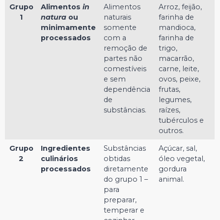
Grupo
Alimentos
in
Alimentos
Arroz, feijão,
1
natura
ou
naturais
farinha de
minimamente
somente
mandioca,
processados
com a
farinha de
remoção de
trigo,
partes não
macarrão,
comestíveis
carne, leite,
e sem
ovos, peixe,
dependência
frutas,
de
legumes,
substâncias.
raízes,
tubérculos e
outros.
Grupo
Ingredientes
Substâncias
Açúcar, sal,
2
culinários
obtidas
óleo vegetal,
processados
diretamente
gordura
do grupo 1 –
animal.
para
preparar,
temperar e