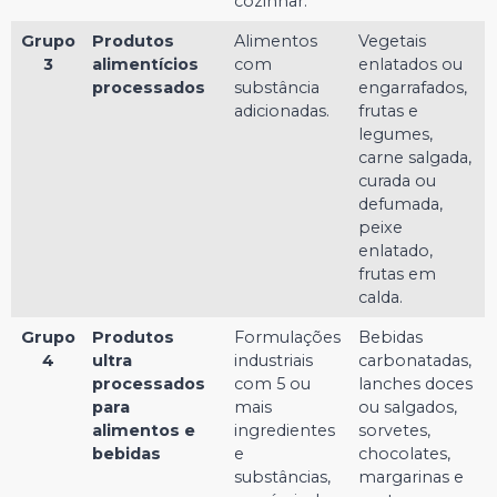
cozinhar.
Grupo
Produtos
Alimentos
Vegetais
3
alimentícios
com
enlatados ou
processados
substância
engarrafados,
adicionadas.
frutas e
legumes,
carne salgada,
curada ou
defumada,
peixe
enlatado,
frutas em
calda.
Grupo
Produtos
Formulações
Bebidas
4
ultra
industriais
carbonatadas,
processados
com 5 ou
lanches doces
para
mais
ou salgados,
alimentos e
ingredientes
sorvetes,
bebidas
e
chocolates,
substâncias,
margarinas e