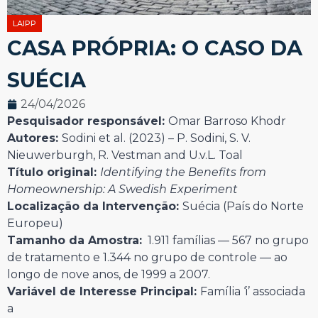
LAIPP
CASA PRÓPRIA: O CASO DA
SUÉCIA
24/04/2026
Pesquisador responsável:
Omar Barroso Khodr
Autores:
Sodini et al. (2023) – P. Sodini, S. V.
Nieuwerburgh, R. Vestman and U.v.L. Toal
Título original:
Identifying the Benefits from
Homeownership: A Swedish Experiment
Localização da Intervenção:
Suécia (País do Norte
Europeu)
Tamanho da Amostra:
1.911 famílias — 567 no grupo
de tratamento e 1.344 no grupo de controle — ao
longo de nove anos, de 1999 a 2007.
Variável de Interesse Principal:
Família ‘i’ associada
a