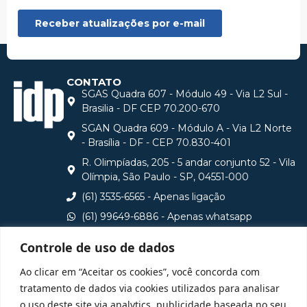
CONTATO
SGAS Quadra 607 - Módulo 49 - Via L2 Sul -
Brasilia - DF CEP 70.200-670
SGAN Quadra 609 - Módulo A - Via L2 Norte
- Brasília - DF - CEP 70.830-401
R. Olimpíadas, 205 - 5 andar conjunto 52 - Vila
Olímpia, São Paulo - SP, 04551-000
(61) 3535-6565 - Apenas ligação
(61) 99649-6886 - Apenas whatsapp
central@idp.edu.br
Controle de uso de dados
Consulte aqui o cadastro da Instituição no Sistema e-
Ao clicar em “Aceitar os cookies”, você concorda com
MEC
tratamento de dados via cookies utilizados para analisar
o uso deste site via analytics, publicidade baseada no seu