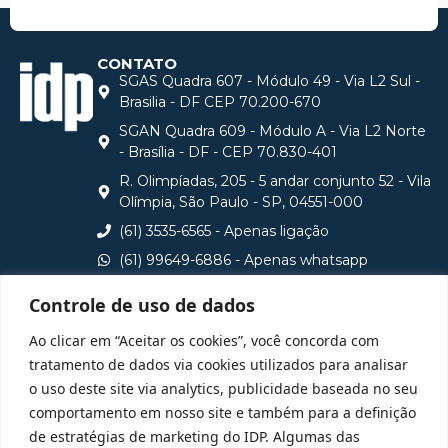
CONTATO
SGAS Quadra 607 - Módulo 49 - Via L2 Sul -
Brasilia - DF CEP 70.200-670
SGAN Quadra 609 - Módulo A - Via L2 Norte
- Brasília - DF - CEP 70.830-401
R. Olimpíadas, 205 - 5 andar conjunto 52 - Vila
Olímpia, São Paulo - SP, 04551-000
(61) 3535-6565 - Apenas ligação
(61) 99649-6886 - Apenas whatsapp
central@idp.edu.br
Controle de uso de dados
Consulte aqui o cadastro da Instituição no Sistema e-
Ao clicar em “Aceitar os cookies”, você concorda com
MEC
tratamento de dados via cookies utilizados para analisar
o uso deste site via analytics, publicidade baseada no seu
comportamento em nosso site e também para a definição
de estratégias de marketing do IDP. Algumas das