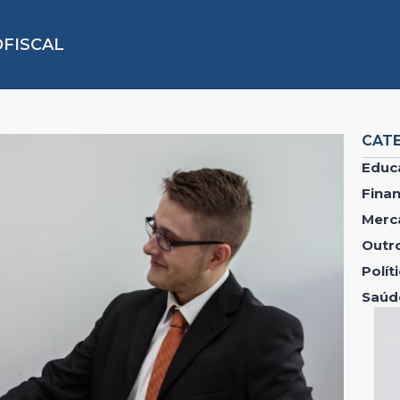
FISCAL
CAT
Educ
Fina
Merc
Outr
Polí
Saúd