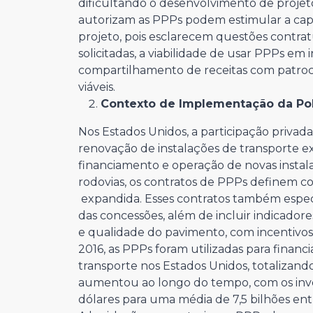
dificultando o desenvolvimento de projetos
autorizam as PPPs podem estimular a capt
projeto, pois esclarecem questões contra
solicitadas, a viabilidade de usar PPPs em 
compartilhamento de receitas com patroc
viáveis.
Contexto de Implementação da Pol
Nos Estados Unidos, a participação privad
renovação de instalações de transporte e
financiamento e operação de novas instal
rodovias, os contratos de PPPs definem co
expandida. Esses contratos também especi
das concessões, além de incluir indicad
e qualidade do pavimento, com incentivos f
2016, as PPPs foram utilizadas para financ
transporte nos Estados Unidos, totalizando
aumentou ao longo do tempo, com os inve
dólares para uma média de 7,5 bilhões entr