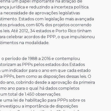
penha um papel importante na atração de
ça jurídica e reduzindo a incerteza política.
 a necessidade de aprovações legislativas
estimento. Estados com legislação mais avançada
ntos privados, com 60% dos projetos ocorrendo
 leis. Até 2012, 34 estados e Porto Rico tinham
para celebrar acordos de PPP, o que impulsionou
stimentos na modalidade.
 o período de 1988 a 2016 e contemplou
utorizam as PPPs pelos estados dos Estados
m um indicador para o ano em que cada estado
ra PPPs, bem como as disposições dessas leis. O
ado-ano, cobrindo desde a aprovação da primeira
timo ano para o qual há dados completos
 um total de 1.450 observações
e uma lei de habilitação para PPPs sobre os
investigou a importância de disposições