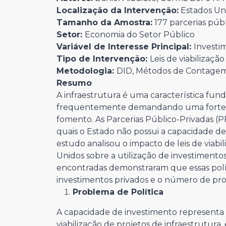
Localização da Intervenção:
Estados Un
Tamanho da Amostra:
177 parcerias públ
Setor:
Economia do Setor Público
Variável de Interesse Principal:
Investi
Tipo de Intervenção:
Leis de viabilização
Metodologia:
DID, Métodos de Contage
Resumo
A infraestrutura é uma característica fun
frequentemente demandando uma forte pa
fomento. As Parcerias Público-Privadas (P
quais o Estado não possui a capacidade de 
estudo analisou o impacto de leis de viab
Unidos sobre a utilização de investimentos
encontradas demonstraram que essas polí
investimentos privados e o número de proj
Problema de Política
A capacidade de investimento representa 
viabilização de projetos de infraestrutura,