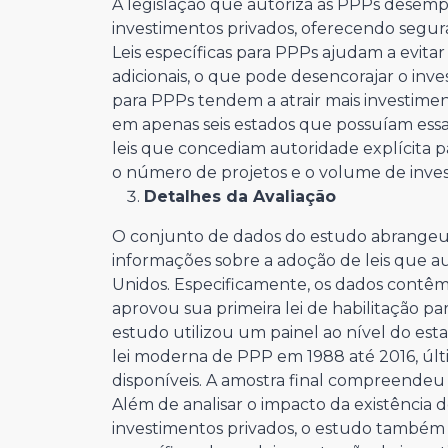
A legislação que autoriza as PPPs desem
investimentos privados, oferecendo seguran
Leis específicas para PPPs ajudam a evitar
adicionais, o que pode desencorajar o inv
para PPPs tendem a atrair mais investime
em apenas seis estados que possuíam essas
leis que concediam autoridade explícita 
o número de projetos e o volume de inve
Detalhes da Avaliação
O conjunto de dados do estudo abrangeu
informações sobre a adoção de leis que a
Unidos. Especificamente, os dados contê
aprovou sua primeira lei de habilitação pa
estudo utilizou um painel ao nível do est
lei moderna de PPP em 1988 até 2016, úl
disponíveis. A amostra final compreendeu
Além de analisar o impacto da existência d
investimentos privados, o estudo também 