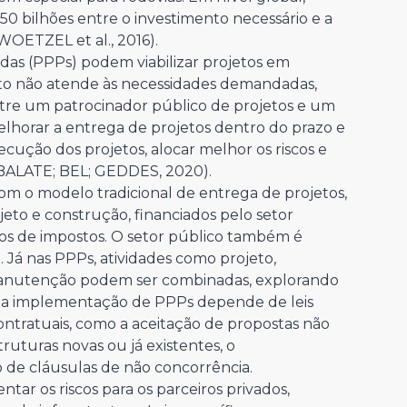
50 bilhões entre o investimento necessário e a
WOETZEL et al., 2016).
adas (PPPs) podem viabilizar projetos em
to não atende às necessidades demandadas,
re um patrocinador público de projetos e um
elhorar a entrega de projetos dentro do prazo e
cução dos projetos, alocar melhor os riscos e
BALATE; BEL; GEDDES, 2020).
om o modelo tradicional de entrega de projetos,
eto e construção, financiados pelo setor
ntos de impostos. O setor público também é
Já nas PPPs, atividades como projeto,
manutenção podem ser combinadas, explorando
o, a implementação de PPPs depende de leis
tratuais, como a aceitação de propostas não
truturas novas ou já existentes, o
 de cláusulas de não concorrência.
ar os riscos para os parceiros privados,