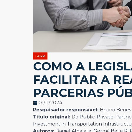
LAIPP
COMO A LEGIS
FACILITAR A R
PARCERIAS PÚB
01/11/2024
Pesquisador responsável:
Bruno Benevi
Título original:
Do Public-Private-Partne
Investment in Transportation Infrastruct
Autores:
Daniel Albalate, Germà Bel e R. 