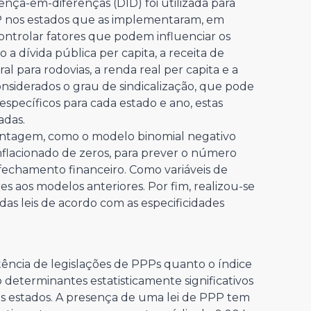
ença-em-diferenças (DID) foi utilizada para
P nos estados que as implementaram, em
ontrolar fatores que podem influenciar os
 a dívida pública per capita, a receita de
l para rodovias, a renda real per capita e a
siderados o grau de sindicalização, que pode
 específicos para cada estado e ano, estas
adas.
ntagem, como o modelo binomial negativo
inflacionado de zeros, para prever o número
fechamento financeiro. Como variáveis de
res aos modelos anteriores. Por fim, realizou-se
 das leis de acordo com as especificidades
tência de legislações de PPPs quanto o índice
 determinantes estatisticamente significativos
 estados. A presença de uma lei de PPP tem