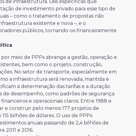
 de infraestrutura. Leis específicas que
ação de investimento privado para esse tipo de
tuais – como o tratamento de propostas não
infraestrutura existente e nova –, e o
inadores públicos, tornando-os financeiramente
ítica
a por meio de PPPs abrange a gestão, operação e
xistentes, bem como o projeto, construção,
ações. No setor de transporte, especialmente em
mo a infraestrutura será renovada, mantida e
ficam a determinação das tarifas e a duração
ores de desempenho, como padrões de segurança
inanceiros e operacionais claros. Entre 1988 e
iar e construir pelo menos 177 projetos de
 115 bilhões de dólares. O uso de PPPs
stimentos anuais passando de 2,4 bilhões de
e 2011 e 2016.