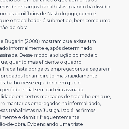
os de encargos trabalhistas quando há dissídio
com os equilíbrios de Nash do jogo, como é
 que o trabalhador é submetido, bem como uma
 mão-de-obra.
 e Bugarin (2008) mostram que existe um
tado informalmente e, após determinado
 assinada. Desse modo, a solução do modelo
que, quanto mais eficiente o quadro
iça Trabalhista obriga os empregadores a pagarem
mpregados teriam direito, mais rapidamente
 trabalho nesse equilíbrio em que o
eríodo inicial sem carteira assinada.
alidade em certos mercados de trabalho em que,
ere manter os empregados na informalidade,
 trabalhistas na Justiça. Isto é, as firmas
malmente e demitir frequentemente,
mão-de-obra. Evidenciando uma triste