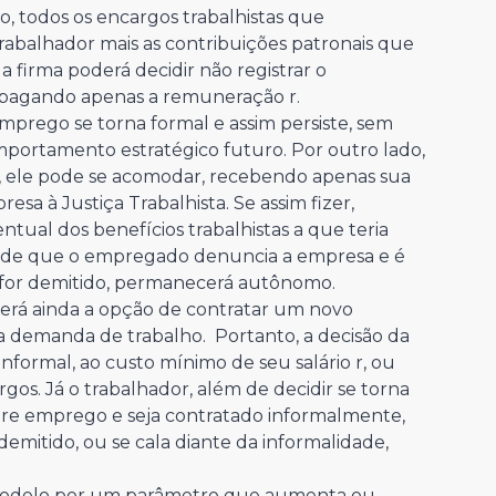
, todos os encargos trabalhistas que
rabalhador mais as contribuições patronais que
 firma poderá decidir não registrar o
 pagando apenas a remuneração r.
emprego se torna formal e assim persiste, sem
portamento estratégico futuro. Por outro lado,
e, ele pode se acomodar, recebendo apenas sua
a à Justiça Trabalhista. Se assim fizer,
ual dos benefícios trabalhistas a que teria
idade que o empregado denuncia a empresa e é
e for demitido, permanecerá autônomo.
erá ainda a opção de contratar um novo
a demanda de trabalho. Portanto, a decisão da
informal, ao custo mínimo de seu salário r, ou
rgos. Já o trabalhador, além de decidir se torna
e emprego e seja contratado informalmente,
demitido, ou se cala diante da informalidade,
o modelo por um parâmetro que aumenta ou