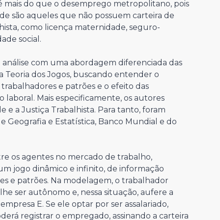
 até mais do que o desemprego metropolitano, pois
ade são aqueles que não possuem carteira de
lhista, como licença maternidade, seguro-
ade social.
 análise com uma abordagem diferenciada das
da Teoria dos Jogos, buscando entender o
rabalhadores e patrões e o efeito das
laboral. Mais especificamente, os autores
e e a Justiça Trabalhista. Para tanto, foram
 de Geografia e Estatística, Banco Mundial e do
tre os agentes no mercado de trabalho,
 jogo dinâmico e infinito, de informação
es e patrões. Na modelagem, o trabalhador
olhe ser autônomo e, nessa situação, aufere a
mpresa E. Se ele optar por ser assalariado,
derá registrar o empregado, assinando a carteira