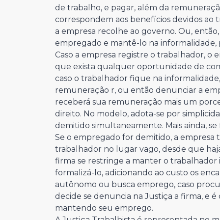
de trabalho, e pagar, além da remuneração
correspondem aos benefícios devidos ao t
a empresa recolhe ao governo. Ou, então, a
empregado e mantê-lo na informalidade,
Caso a empresa registre o trabalhador, o 
que exista qualquer oportunidade de com
caso o trabalhador fique na informalidad
remuneração r, ou então denunciar a empres
receberá sua remuneração mais um porcent
direito. No modelo, adota-se por simplic
demitido simultaneamente. Mais ainda, s
Se o empregado for demitido, a empresa t
trabalhador no lugar vago, desde que haj
firma se restringe a manter o trabalhador 
formalizá-lo, adicionando ao custo os enca
autônomo ou busca emprego, caso procur
decide se denuncia na Justiça a firma, e é 
mantendo seu emprego.
A Justiça Trabalhista é representada n