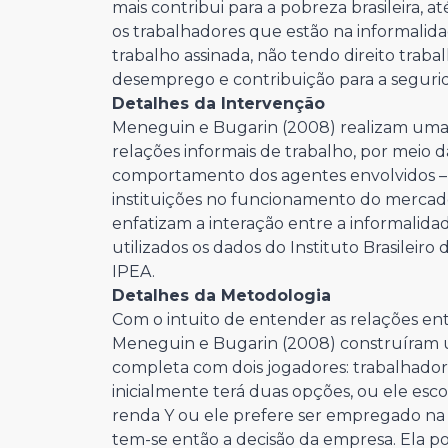
mais contribui para a pobreza brasileira,
os trabalhadores que estão na informalid
trabalho assinada, não tendo direito traba
desemprego e contribuição para a segurid
Detalhes da Intervenção
Meneguin e Bugarin (2008) realizam uma
relações informais de trabalho, por meio 
comportamento dos agentes envolvidos – t
instituições no funcionamento do mercado 
enfatizam a interação entre a informalidad
utilizados os dados do Instituto Brasileiro
IPEA.
Detalhes da Metodologia
Com o intuito de entender as relações en
Meneguin e Bugarin (2008) construíram um
completa com dois jogadores: trabalhador
inicialmente terá duas opções, ou ele esc
renda Y ou ele prefere ser empregado na e
tem-se então a decisão da empresa. Ela po