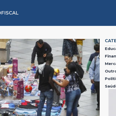
FISCAL
CAT
Educ
Fina
Merc
Outr
Polí
Saúd