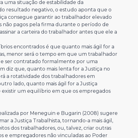
a uma situação de estabilidade da
 do resultado negativo, o estudo aponta que o
stiça consegue garantir ao trabalhador elevado
s não pagos pela firma durante o período de
assinar a carteira do trabalhador antes que ele a
brios encontrados é que quanto mais ágil for a
stas, menor será o tempo em que um trabalhador
 de ser contratado formalmente por uma
diz que, quanto mais lenta for a Justiça no
erá a rotatividade dos trabalhadores em
tro lado, quanto mais ágil for a Justiça
e existir um equilíbrio em que os empregados
 realizada por Meneguin e Bugarin (2008) sugere
ar a Justiça Trabalhista, tornando-a mais ágil,
tos dos trabalhadores, ou, talvez, criar outras
dos e empregadores não vinculadas ao Poder