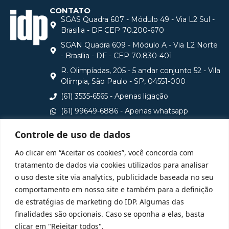
CONTATO
SGAS Quadra 607 - Módulo 49 - Via L2 Sul -
Brasilia - DF CEP 70.200-670
SGAN Quadra 609 - Módulo A - Via L2 Norte
- Brasília - DF - CEP 70.830-401
R. Olimpíadas, 205 - 5 andar conjunto 52 - Vila
Olímpia, São Paulo - SP, 04551-000
(61) 3535-6565 - Apenas ligação
(61) 99649-6886 - Apenas whatsapp
central@idp.edu.br
Controle de uso de dados
Consulte aqui o cadastro da Instituição no Sistema e-
Ao clicar em “Aceitar os cookies”, você concorda com
MEC
tratamento de dados via cookies utilizados para analisar
o uso deste site via analytics, publicidade baseada no seu
comportamento em nosso site e também para a definição
de estratégias de marketing do IDP. Algumas das
finalidades são opcionais. Caso se oponha a elas, basta
clicar em "Rejeitar todos".