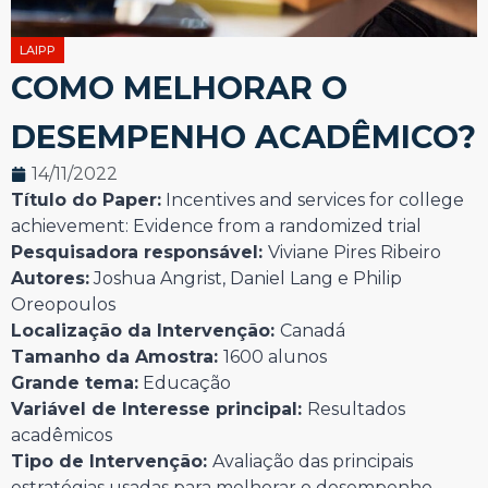
LAIPP
COMO MELHORAR O
DESEMPENHO ACADÊMICO?
14/11/2022
Título do Paper:
Incentives and services for college
achievement: Evidence from a randomized trial
Pesquisadora responsável:
Viviane Pires Ribeiro
Autores:
Joshua Angrist, Daniel Lang e Philip
Oreopoulos
Localização da Intervenção:
Canadá
Tamanho da Amostra:
1600 alunos
Grande tema:
Educação
Variável de Interesse principal:
Resultados
acadêmicos
Tipo de Intervenção:
Avaliação das principais
estratégias usadas para melhorar o desempenho