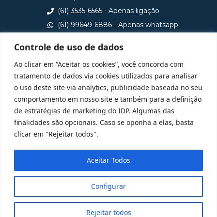
(61) 3535-6565 - Apenas ligação
(61) 99649-6886 - Apenas whatsapp
central@idp.edu.br
Controle de uso de dados
Consulte aqui o cadastro da Instituição no Sistema e-
Ao clicar em “Aceitar os cookies”, você concorda com
MEC
tratamento de dados via cookies utilizados para analisar
o uso deste site via analytics, publicidade baseada no seu
comportamento em nosso site e também para a definição
de estratégias de marketing do IDP. Algumas das
finalidades são opcionais. Caso se oponha a elas, basta
clicar em "Rejeitar todos".
Aceitar Todos
Configurar
Rejeitar todos
@ 2025 Todos Direitos Reservados