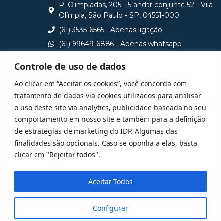
R. Olimpíadas, 205 - 5 andar conjunto 52 - Vila
Olímpia, São Paulo - SP, 04551-000
(61) 3535-6565 - Apenas ligação
(61) 99649-6886 - Apenas whatsapp
central@idp.edu.br
Controle de uso de dados
Consulte aqui o cadastro da Instituição no Sistema e-
Ao clicar em “Aceitar os cookies”, você concorda com
MEC
tratamento de dados via cookies utilizados para analisar
o uso deste site via analytics, publicidade baseada no seu
comportamento em nosso site e também para a definição
de estratégias de marketing do IDP. Algumas das
finalidades são opcionais. Caso se oponha a elas, basta
clicar em "Rejeitar todos".
Aceitar Todos
Configurar