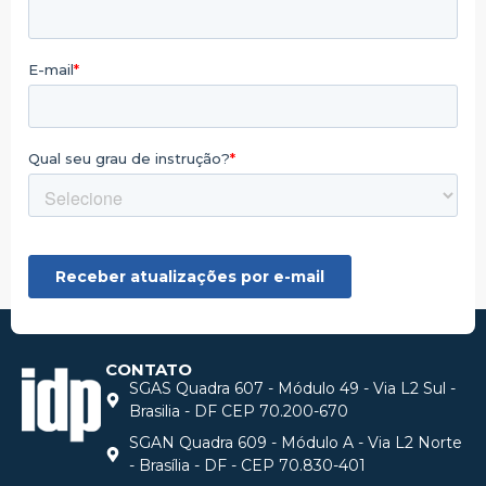
CONTATO
SGAS Quadra 607 - Módulo 49 - Via L2 Sul -
Brasilia - DF CEP 70.200-670
SGAN Quadra 609 - Módulo A - Via L2 Norte
- Brasília - DF - CEP 70.830-401