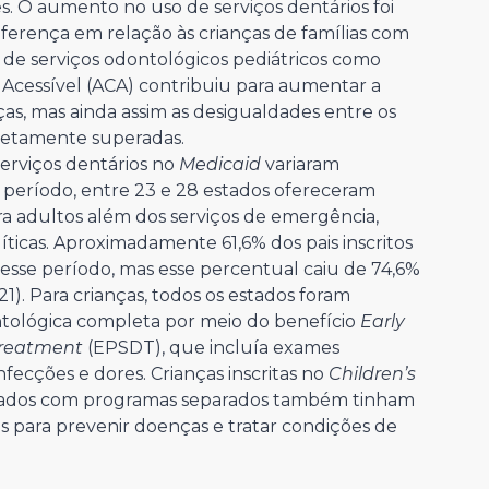
s. O aumento no uso de serviços dentários foi
ferença em relação às crianças de famílias com
ão de serviços odontológicos pediátricos como
ia Acessível (ACA) contribuiu para aumentar a
as, mas ainda assim as desigualdades entre os
letamente superadas.
erviços dentários no
Medicaid
variaram
 período, entre 23 e 28 estados ofereceram
a adultos além dos serviços de emergência,
ticas. Aproximadamente 61,6% dos pais inscritos
sse período, mas esse percentual caiu de 74,6%
). Para crianças, todos os estados foram
tológica completa por meio do benefício
Early
Treatment
(EPSDT), que incluía exames
fecções e dores. Crianças inscritas no
Children’s
ados com programas separados também tinham
os para prevenir doenças e tratar condições de