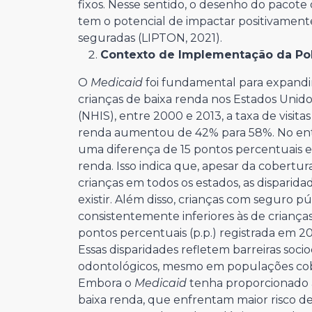
fixos. Nesse sentido, o desenho do pacot
tem o potencial de impactar positivament
seguradas (LIPTON, 2021).
Contexto de Implementação da Pol
O
Medicaid
foi fundamental para expandir 
crianças de baixa renda nos Estados Unid
(NHIS), entre 2000 e 2013, a taxa de visita
renda aumentou de 42% para 58%. No ent
uma diferença de 15 pontos percentuais em
renda. Isso indica que, apesar da cobertu
crianças em todos os estados, as disparid
existir. Além disso, crianças com seguro púb
consistentemente inferiores às de crianç
pontos percentuais (p.p.) registrada em 20
Essas disparidades refletem barreiras soc
odontológicos, mesmo em populações cob
Embora o
Medicaid
tenha proporcionado ac
baixa renda, que enfrentam maior risco d