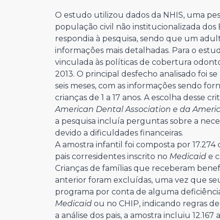
O estudo utilizou dados da NHIS, uma pesq
população civil não institucionalizada do
respondia à pesquisa, sendo que um adult
informações mais detalhadas. Para o estudo
vinculada às políticas de cobertura odont
2013. O principal desfecho analisado foi se 
seis meses, com as informações sendo for
crianças de 1 a 17 anos. A escolha desse c
American Dental Association e da Americ
a pesquisa incluía perguntas sobre a nec
devido a dificuldades financeiras.
A amostra infantil foi composta por 17.274
pais corresidentes inscrito no
Medicaid
e c
Crianças de famílias que receberam benef
anterior foram excluídas, uma vez que se
programa por conta de alguma deficiência. 
Medicaid
ou no CHIP, indicando regras de e
a análise dos pais, a amostra incluiu 12.167