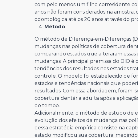
com pelo menos um filho corresidente c
anos não foram considerados na amostra, 
odontológica até os 20 anos através do 
Método
O método de Diferença-em-Diferenças (DID) 
mudanças nas políticas de cobertura den
comparando estados que alteraram essas 
mudanças. A principal premissa do DID é 
tendências dos resultados nos estados trat
controle. O modelo foi estabelecido de for
estados e tendências nacionais que poderi
resultados. Com essa abordagem, foram isol
cobertura dentária adulta após a aplicação
do tempo.
Adicionalmente, o método de estudo de ev
evolução dos efeitos da mudança nas políti
dessa estratégia empírica consiste na ca
estado modificou sua cobertura, medindo 