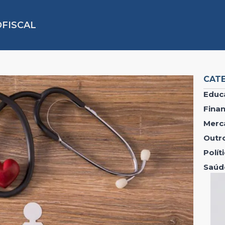
FISCAL
CAT
Educ
Fina
Merc
Outr
Polí
Saúd