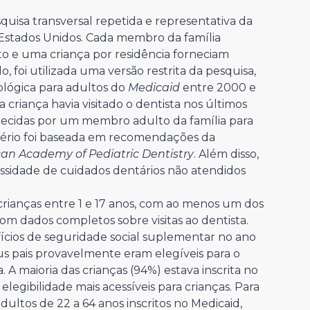
uisa transversal repetida e representativa da
s Estados Unidos. Cada membro da família
o e uma criança por residência forneciam
, foi utilizada uma versão restrita da pesquisa,
ológica para adultos do
Medicaid
entre 2000 e
a criança havia visitado o dentista nos últimos
necidas por um membro adulto da família para
ritério foi baseada em recomendações da
an Academy of Pediatric Dentistry
. Além disso,
essidade de cuidados dentários não atendidos
 crianças entre 1 e 17 anos, com ao menos um dos
om dados completos sobre visitas ao dentista.
ícios de seguridade social suplementar no ano
us pais provavelmente eram elegíveis para o
A maioria das crianças (94%) estava inscrita no
legibilidade mais acessíveis para crianças. Para
 adultos de 22 a 64 anos inscritos no Medicaid,