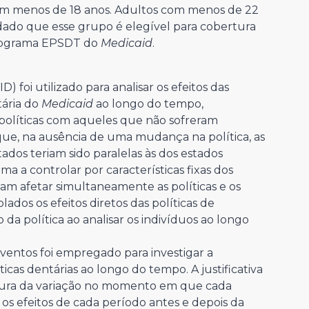
om menos de 18 anos. Adultos com menos de 22
dado que esse grupo é elegível para cobertura
programa EPSDT do
Medicaid
.
foi utilizado para analisar os efeitos das
tária do
Medicaid
ao longo do tempo,
políticas com aqueles que não sofreram
que, na ausência de uma mudança na política, as
ados teriam sido paralelas às dos estados
ma a controlar por características fixas dos
am afetar simultaneamente as políticas e os
ados os efeitos diretos das políticas de
 da política ao analisar os indivíduos ao longo
entos foi empregado para investigar a
cas dentárias ao longo do tempo. A justificativa
ptura da variação no momento em que cada
os efeitos de cada período antes e depois da