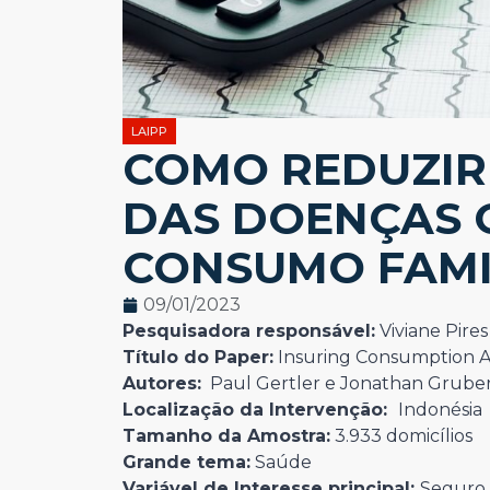
LAIPP
COMO REDUZIR
DAS DOENÇAS 
CONSUMO FAMI
09/01/2023
Pesquisadora responsável:
Viviane Pires
Título do Paper:
Insuring Consumption Ag
Autores:
Paul Gertler e Jonathan Grube
Localização da Intervenção:
Indonésia
Tamanho da Amostra:
3.933 domicílios
Grande tema:
Saúde
Variável de Interesse principal:
Seguro