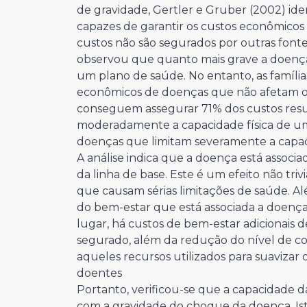
de gravidade, Gertler e Gruber (2002) iden
capazes de garantir os custos econômicos
custos não são segurados por outras fonte
observou que quanto mais grave a doença,
um plano de saúde. No entanto, as famíli
econômicos de doenças que não afetam o f
conseguem assegurar 71% dos custos resu
moderadamente a capacidade física de um
doenças que limitam severamente a capaci
A análise indica que a doença está assoc
da linha de base. Este é um efeito não tri
que causam sérias limitações de saúde. Alé
do bem-estar que está associada a doença
lugar, há custos de bem-estar adicionais 
segurado, além da redução do nível de c
aqueles recursos utilizados para suaviza
doentes
Portanto, verificou-se que a capacidade da
com a gravidade do choque da doença. Isto