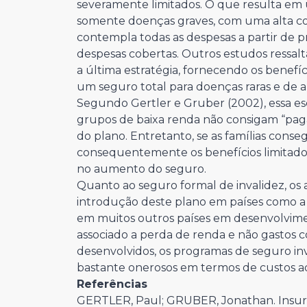
severamente limitados. O que resulta em
somente doenças graves, com uma alta cob
contempla todas as despesas a partir de p
despesas cobertas. Outros estudos ressal
a última estratégia, fornecendo os benefí
um seguro total para doenças raras e de a
Segundo Gertler e Gruber (2002), essa e
grupos de baixa renda não consigam “pagar
do plano. Entretanto, se as famílias co
consequentemente os benefícios limitado
no aumento do seguro.
Quanto ao seguro formal de invalidez, o
introdução deste plano em países como a I
em muitos outros países em desenvolvime
associado a perda de renda e não gastos c
desenvolvidos, os programas de seguro i
bastante onerosos em termos de custos adm
Referências
GERTLER, Paul; GRUBER, Jonathan. Insuri