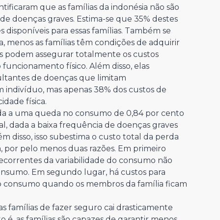
tificaram que as famílias da indonésia não são
 de doenças graves. Estima-se que 35% destes
s disponíveis para essas famílias. Também se
 menos as famílias têm condições de adquirir
as podem assegurar totalmente os custos
uncionamento físico. Além disso, elas
ltantes de doenças que limitam
 indivíduo, mas apenas 38% dos custos de
dade física.
iada a uma queda no consumo de 0,84 por cento
vial, dada a baixa frequência de doenças graves
m disso, isso subestima o custo total da perda
, por pelo menos duas razões. Em primeiro
decorrentes da variabilidade do consumo não
onsumo. Em segundo lugar, há custos para
r o consumo quando os membros da família ficam
s famílias de fazer seguro cai drasticamente
 é, as famílias são capazes de garantir menos