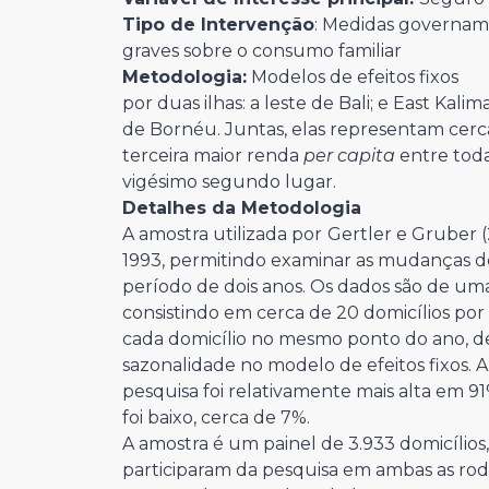
Tipo de Intervenção
: Medidas govername
graves sobre o consumo familiar
Metodologia:
Modelos de efeitos fixos
por duas ilhas: a leste de Bali; e East Kali
de Bornéu. Juntas, elas representam cerca
terceira maior renda
per
capita
entre toda
vigésimo segundo lugar.
Detalhes da Metodologia
A amostra utilizada por
Gertler e Gruber (
1993, permitindo examinar as mudanças 
período de dois anos. Os dados são de uma 
consistindo em cerca de 20 domicílios por a
cada domicílio no mesmo ponto do ano, d
sazonalidade no modelo de efeitos fixos. A
pesquisa foi relativamente mais alta em 91
foi baixo, cerca de 7%.
A amostra é um painel de 3.933 domicílios
participaram da pesquisa em ambas as rod