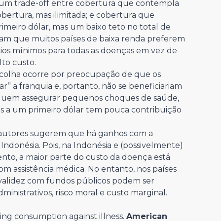
 um trade-off entre cobertura que contempla
ertura, mas ilimitada; e cobertura que
rimeiro dólar, mas um baixo teto no total de
tam que muitos países de baixa renda preferem
cios mínimos para todas as doenças em vez de
lto custo.
scolha ocorre por preocupação de que os
” a franquia e, portanto, não se beneficiariam
nseguem assegurar pequenos choques de saúde,
s a um primeiro dólar tem pouca contribuição
s autores sugerem que há ganhos com a
ndonésia. Pois, na Indonésia e (possivelmente)
nto, a maior parte do custo da doença está
om assistência médica. No entanto, nos países
nvalidez com fundos públicos podem ser
inistrativos, risco moral e custo marginal.
ng consumption against illness.
American