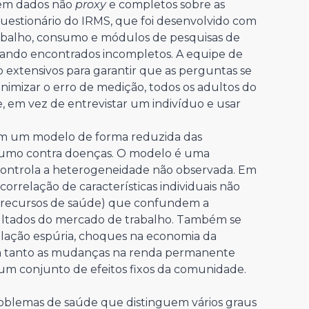
uem dados não
proxy
e completos sobre as
questionário do IRMS, que foi desenvolvido com
rabalho, consumo e módulos de pesquisas de
ando encontrados incompletos. A equipe de
o extensivos para garantir que as perguntas se
nimizar o erro de medição, todos os adultos do
, em vez de entrevistar um indivíduo e usar
am um modelo de forma reduzida das
onsumo contra doenças. O modelo é uma
l, controla a heterogeneidade não observada. Em
 correlação de características individuais não
e recursos de saúde) que confundem a
sultados do mercado de trabalho. Também se
lação espúria, choques na economia da
ta tanto as mudanças na renda permanente
um conjunto de efeitos fixos da comunidade.
roblemas de saúde que distinguem vários graus