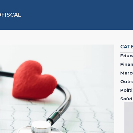
FISCAL
CAT
Educ
Fina
Merc
Outr
Polí
Saúd