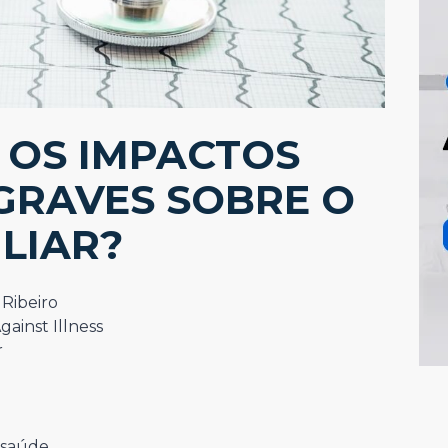
 OS IMPACTOS
GRAVES SOBRE O
LIAR?
 Ribeiro
ainst Illness
r
 saúde