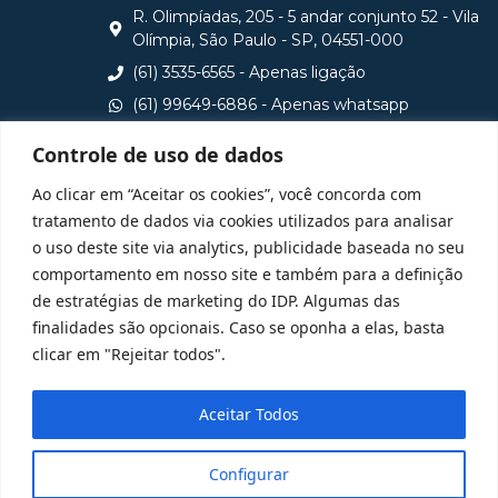
R. Olimpíadas, 205 - 5 andar conjunto 52 - Vila
Olímpia, São Paulo - SP, 04551-000
(61) 3535-6565 - Apenas ligação
(61) 99649-6886 - Apenas whatsapp
central@idp.edu.br
Controle de uso de dados
Consulte aqui o cadastro da Instituição no Sistema e-
Ao clicar em “Aceitar os cookies”, você concorda com
MEC
tratamento de dados via cookies utilizados para analisar
o uso deste site via analytics, publicidade baseada no seu
comportamento em nosso site e também para a definição
de estratégias de marketing do IDP. Algumas das
finalidades são opcionais. Caso se oponha a elas, basta
clicar em "Rejeitar todos".
Aceitar Todos
Configurar