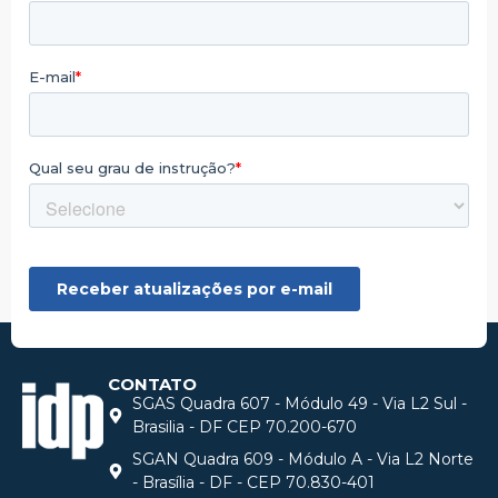
CONTATO
SGAS Quadra 607 - Módulo 49 - Via L2 Sul -
Brasilia - DF CEP 70.200-670
SGAN Quadra 609 - Módulo A - Via L2 Norte
- Brasília - DF - CEP 70.830-401