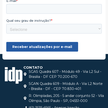
CONTATO
SGAS Quadra 607 - Módulo 49 - Via L2 Sul -
Brasilia - DF CEP 70.200-670
SGAN Quadra 609 - Módulo A - Via L2 Norte
- Brasília - DF - CEP 70.830-401
R. Olimpíadas, 205 - 5 andar conjunto 52 - Vila
Olímpia, São Paulo - SP, 04551-000
(61) 3535-6565 - Apenas ligação