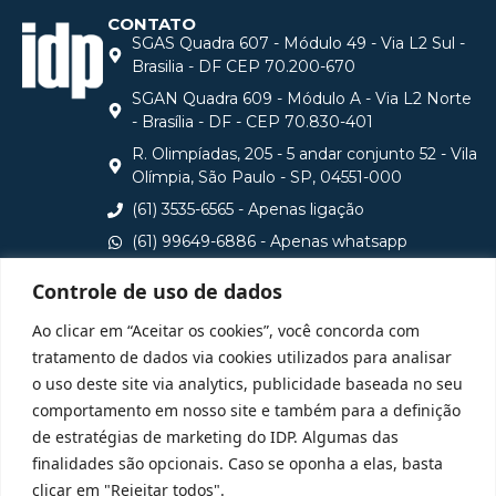
CONTATO
SGAS Quadra 607 - Módulo 49 - Via L2 Sul -
Brasilia - DF CEP 70.200-670
SGAN Quadra 609 - Módulo A - Via L2 Norte
- Brasília - DF - CEP 70.830-401
R. Olimpíadas, 205 - 5 andar conjunto 52 - Vila
Olímpia, São Paulo - SP, 04551-000
(61) 3535-6565 - Apenas ligação
(61) 99649-6886 - Apenas whatsapp
central@idp.edu.br
Controle de uso de dados
Consulte aqui o cadastro da Instituição no Sistema e-
Ao clicar em “Aceitar os cookies”, você concorda com
MEC
tratamento de dados via cookies utilizados para analisar
o uso deste site via analytics, publicidade baseada no seu
comportamento em nosso site e também para a definição
de estratégias de marketing do IDP. Algumas das
finalidades são opcionais. Caso se oponha a elas, basta
clicar em "Rejeitar todos".