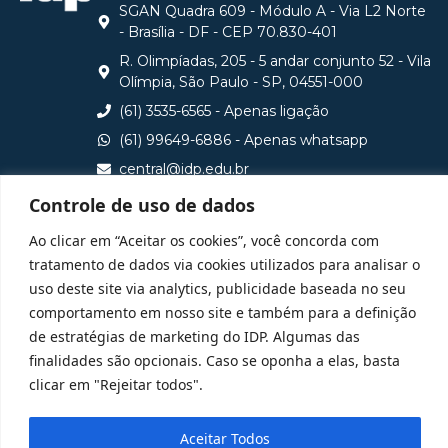
SGAN Quadra 609 - Módulo A - Via L2 Norte
- Brasília - DF - CEP 70.830-401
R. Olimpíadas, 205 - 5 andar conjunto 52 - Vila
Olímpia, São Paulo - SP, 04551-000
(61) 3535-6565 - Apenas ligação
(61) 99649-6886 - Apenas whatsapp
central@idp.edu.br
Controle de uso de dados
Consulte aqui o cadastro da Instituição no Sistema e-
MEC
Ao clicar em “Aceitar os cookies”, você concorda com
tratamento de dados via cookies utilizados para analisar o
uso deste site via analytics, publicidade baseada no seu
comportamento em nosso site e também para a definição
de estratégias de marketing do IDP. Algumas das
finalidades são opcionais. Caso se oponha a elas, basta
clicar em "Rejeitar todos".
Aceitar Todos