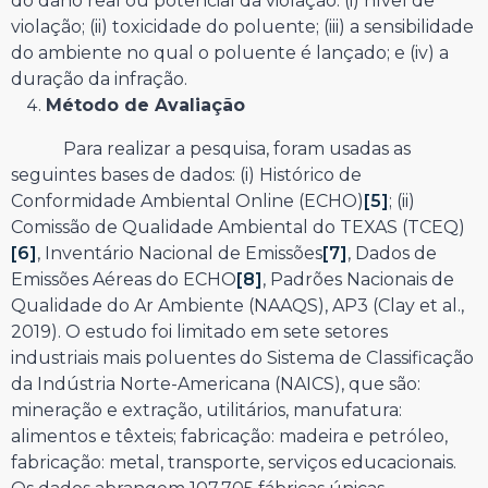
do dano real ou potencial da violação: (i) nível de
violação; (ii) toxicidade do poluente; (iii) a sensibilidade
do ambiente no qual o poluente é lançado; e (iv) a
duração da infração.
Método de Avaliação
Para realizar a pesquisa, foram usadas as
seguintes bases de dados: (i) Histórico de
Conformidade Ambiental Online (ECHO)
[5]
; (ii)
Comissão de Qualidade Ambiental do TEXAS (TCEQ)
[6]
, Inventário Nacional de Emissões
[7]
, Dados de
Emissões Aéreas do ECHO
[8]
, Padrões Nacionais de
Qualidade do Ar Ambiente (NAAQS), AP3 (Clay et al.,
2019). O estudo foi limitado em sete setores
industriais mais poluentes do Sistema de Classificação
da Indústria Norte-Americana (NAICS), que são:
mineração e extração, utilitários, manufatura:
alimentos e têxteis; fabricação: madeira e petróleo,
fabricação: metal, transporte, serviços educacionais.