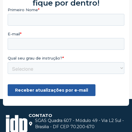
fique por dentro!
CONTATO
SGAS Quadra 607 - Módulo 49 - Via L2 Sul -
Brasilia - DF CEP 70.200-670