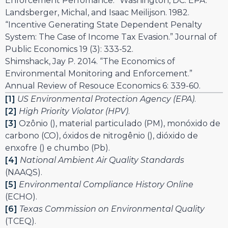
Enforcement Perfomance.” Washington, DC: EPA.
Landsberger, Michal, and Isaac Meilijson. 1982.
“Incentive Generating State Dependent Penalty
System: The Case of Income Tax Evasion.” Journal of
Public Economics 19 (3): 333-52.
Shimshack, Jay P. 2014. “The Economics of
Environmental Monitoring and Enforcement.”
Annual Review of Resouce Economics 6: 339-60.
[1]
US Environmental Protection Agency (EPA)
.
[2]
High Priority Violator (HPV)
.
[3]
Ozônio (
), material particulado (PM), monóxido de
carbono (CO), óxidos de nitrogênio (
), dióxido de
enxofre (
) e chumbo (Pb).
[4]
National Ambient Air Quality Standards
(NAAQS).
[5]
Environmental Compliance History Online
(ECHO).
[6]
Texas Commission on Environmental Quality
(TCEQ).