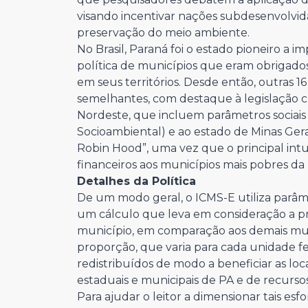
visando incentivar nações subdesenvolvida
preservação do meio ambiente.
No Brasil, Paraná foi o estado pioneiro a
política de municípios que eram obrigado
em seus territórios. Desde então, outras 
semelhantes, com destaque à legislação c
Nordeste, que incluem parâmetros sociai
Socioambiental) e ao estado de Minas Gera
Robin Hood”, uma vez que o principal intui
financeiros aos municípios mais pobres da 
Detalhes da Política
De um modo geral, o ICMS-E utiliza parâ
um cálculo que leva em consideração a p
município, em comparação aos demais munic
proporção, que varia para cada unidade fe
redistribuídos de modo a beneficiar as lo
estaduais e municipais de PA e de recursos
Para ajudar o leitor a dimensionar tais esf