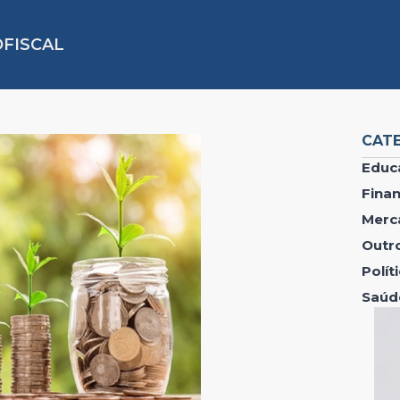
FISCAL
CAT
Educ
Fina
Merc
Outr
Polí
Saúd