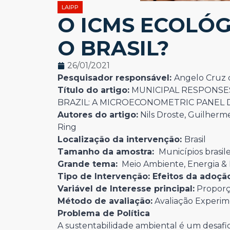
LAIPP
O ICMS ECOLÓG
O BRASIL?
26/01/2021
Pesquisador responsável:
Angelo Cruz 
Título do artigo:
MUNICIPAL RESPONSES
BRAZIL: A MICROECONOMETRIC PANEL
Autores do artigo:
Nils Droste, Guilherm
Ring
Localização da intervenção:
Brasil
Tamanho da amostra:
Municípios brasile
Grande tema:
Meio Ambiente, Energia & 
Tipo de Intervenção:
Efeitos da adoçã
Variável de Interesse principal:
Proporç
Método de avaliação:
Avaliação Experim
Problema de Política
A sustentabilidade ambiental é um desafio