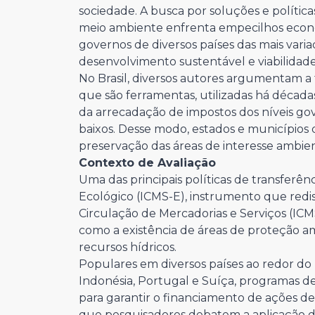
sociedade. A busca por soluções e políti
meio ambiente enfrenta empecilhos econômi
governos de diversos países das mais varia
desenvolvimento sustentável e viabilidade 
No Brasil, diversos autores argumentam a f
que são ferramentas, utilizadas há décadas
da arrecadação de impostos dos níveis gov
baixos. Desse modo, estados e município
preservação das áreas de interesse ambien
Contexto de Avaliação
Uma das principais políticas de transferênc
Ecológico (ICMS-E), instrumento que redis
Circulação de Mercadorias e Serviços (ICM
como a existência de áreas de proteção a
recursos hídricos.
Populares em diversos países ao redor do 
Indonésia, Portugal e Suíça, programas de t
para garantir o financiamento de ações d
que pesquisadores debatem a aplicação d