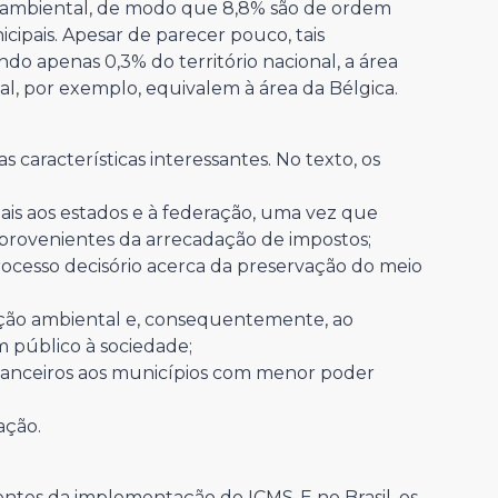
o ambiental, de modo que 8,8% são de ordem
icipais. Apesar de parecer pouco, tais
do apenas 0,3% do território nacional, a área
, por exemplo, equivalem à área da Bélgica.
características interessantes. No texto, os
nais aos estados e à federação, uma vez que
s provenientes da arrecadação de impostos;
processo decisório acerca da preservação do meio
ação ambiental e, consequentemente, ao
 público à sociedade;
financeiros aos municípios com menor poder
ação.
entes da implementação do ICMS-E no Brasil, os