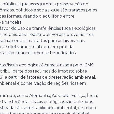
cas públicas que assegurem a preservação do
cos, políticos e sociais, que são tratados pelos
das formas, visando o equilíbrio entre
financeira.
avor do uso de transferências fiscais ecológicas,
 no país, para redistribuir verbas provenientes
ernamentais mais altos para os níveis mais
s que efetivamente atuem em prol da
tal são financeiramente beneficiados.
ias fiscais ecológicas é caracterizada pelo ICMS
tribui parte dos recursos do Imposto sobre
S) a partir de fatores de preservação ambiental,
mbiental e conservação de regiões ricas em
mundo, como Alemanha, Austrália, França, Índia,
ransferências fiscais ecológicas são utilizados
estinadas à sustentabilidade ambiental, de modo
esse tipo de ferramenta em um nível global,