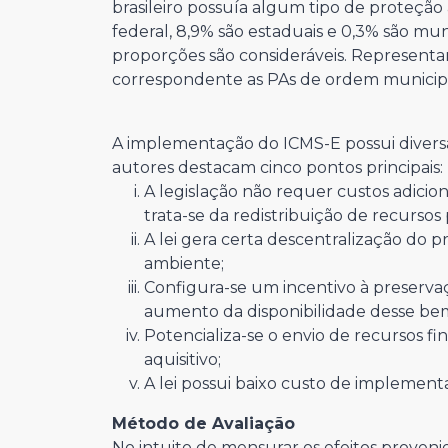
brasileiro possuía algum tipo de proteçã
federal, 8,9% são estaduais e 0,3% são mun
proporções são consideráveis. Representan
correspondente as PAs de ordem municipal
A implementação do ICMS-E possui diversas 
autores destacam cinco pontos principais:
A legislação não requer custos adicio
trata-se da redistribuição de recurso
A lei gera certa descentralização do 
ambiente;
Configura-se um incentivo à preserv
aumento da disponibilidade desse bem
Potencializa-se o envio de recursos 
aquisitivo;
A lei possui baixo custo de implement
Método de Avaliação
No intuito de mensurar os efeitos proveni