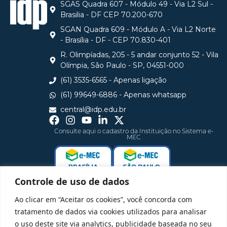
SGAS Quadra 607 - Módulo 49 - Via L2 Sul -
Brasilia - DF CEP 70.200-670
SGAN Quadra 609 - Módulo A - Via L2 Norte
- Brasília - DF - CEP 70.830-401
R. Olimpíadas, 205 - 5 andar conjunto 52 - Vila
Olímpia, São Paulo - SP, 04551-000
(61) 3535-6565 - Apenas ligação
(61) 99649-6886 - Apenas whatsapp
central@idp.edu.br
Consulte aqui o cadastro da Instituição no Sistema e-
MEC
Controle de uso de dados
Ao clicar em “Aceitar os cookies”, você concorda com
tratamento de dados via cookies utilizados para analisar
o uso deste site via analytics, publicidade baseada no seu