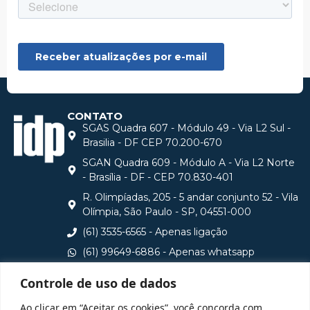
CONTATO
SGAS Quadra 607 - Módulo 49 - Via L2 Sul -
Brasilia - DF CEP 70.200-670
SGAN Quadra 609 - Módulo A - Via L2 Norte
- Brasília - DF - CEP 70.830-401
R. Olimpíadas, 205 - 5 andar conjunto 52 - Vila
Olímpia, São Paulo - SP, 04551-000
(61) 3535-6565 - Apenas ligação
(61) 99649-6886 - Apenas whatsapp
central@idp.edu.br
Controle de uso de dados
Consulte aqui o cadastro da Instituição no Sistema e-
Ao clicar em “Aceitar os cookies”, você concorda com
MEC