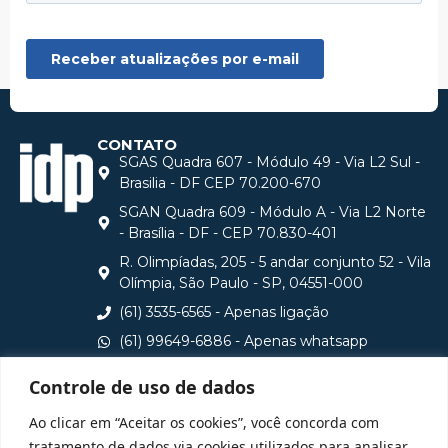
CONTATO
SGAS Quadra 607 - Módulo 49 - Via L2 Sul -
Brasilia - DF CEP 70.200-670
SGAN Quadra 609 - Módulo A - Via L2 Norte
- Brasília - DF - CEP 70.830-401
R. Olimpíadas, 205 - 5 andar conjunto 52 - Vila
Olímpia, São Paulo - SP, 04551-000
(61) 3535-6565 - Apenas ligação
(61) 99649-6886 - Apenas whatsapp
central@idp.edu.br
Controle de uso de dados
Consulte aqui o cadastro da Instituição no Sistema e-
Ao clicar em “Aceitar os cookies”, você concorda com
MEC
tratamento de dados via cookies utilizados para analisar