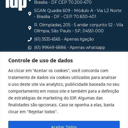
Brasilia - DF CEP 70.200-670
SGAN Quadra 609 - Módulo A - Via L2 Norte
- Brasília - DF - CEP 70.830-401
R. Olimpíadas, 205 - 5 andar conjunto 52 - Vila
Olímpia, São Paulo - SP, 04551-000
(61) 3535-6565 - Apenas ligação
(61) 99649-6886 - Apenas whatsapp
central@idp.edu.br
Controle de uso de dados
Consulte aqui o cadastro da Instituição no Sistema e-
Ao clicar em “Aceitar os cookies”, você concorda com
MEC
tratamento de dados via cookies utilizados para analisar
o uso deste site via analytics, publicidade baseada no seu
comportamento em nosso site e também para a definição
de estratégias de marketing do IDP. Algumas das
finalidades são opcionais. Caso se oponha a elas, basta
clicar em "Rejeitar todos".
Aceitar Todos