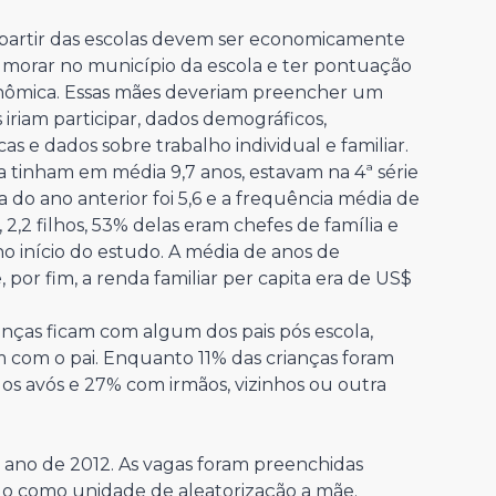
partir das escolas devem ser economicamente
ou morar no município da escola e ter pontuação
onômica. Essas mães deveriam preencher um
iriam participar, dados demográficos,
as e dados sobre trabalho individual e familiar.
a tinham em média 9,7 anos, estavam na 4ª série
 do ano anterior foi 5,6 e a frequência média de
2,2 filhos, 53% delas eram chefes de família e
o início do estudo. A média de anos de
 por fim, a renda familiar per capita era de US$
anças ficam com algum dos pais pós escola,
 com o pai. Enquanto 11% das crianças foram
os avós e 27% com irmãos, vizinhos ou outra
 ano de 2012. As vagas foram preenchidas
ndo como unidade de aleatorização a mãe.