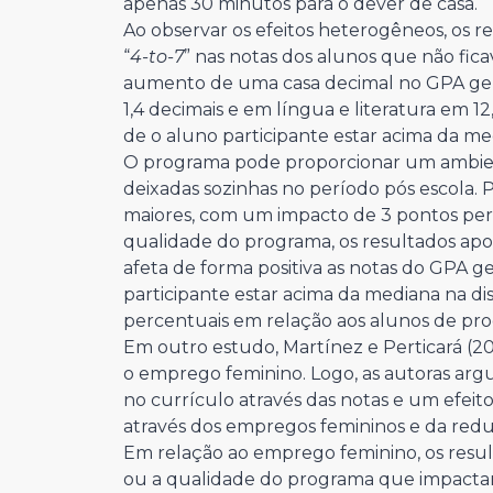
apenas 30 minutos para o dever de casa.
Ao observar os efeitos heterogêneos, os 
“
4-to-7
” nas notas dos alunos que não fi
aumento de uma casa decimal no GPA ge
1,4 decimais e em língua e literatura em 
de o aluno participante estar acima da me
O programa pode proporcionar um ambien
deixadas sozinhas no período pós escola. P
maiores, com um impacto de 3 pontos perc
qualidade do programa, os resultados apo
afeta de forma positiva as notas do GPA ge
participante estar acima da mediana na d
percentuais em relação aos alunos de pr
Em outro estudo, Martínez e Perticará 
o emprego feminino. Logo, as autoras a
no currículo através das notas e um efeit
através dos empregos femininos e da redu
Em relação ao emprego feminino, os resu
ou a qualidade do programa que impactam 