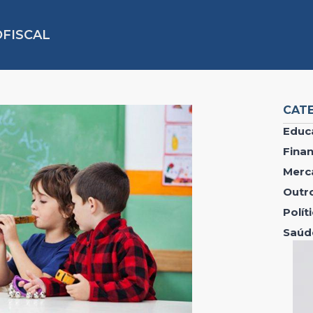
FISCAL
CAT
Educ
Fina
Merc
Outr
Polí
Saúd