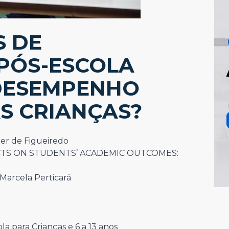
 DE
PÓS-ESCOLA
DESEMPENHO
S CRIANÇAS?
er de Figueiredo
TS ON STUDENTS’ ACADEMIC OUTCOMES:
 Marcela Perticará
a para Crianças e 6 a 13 anos