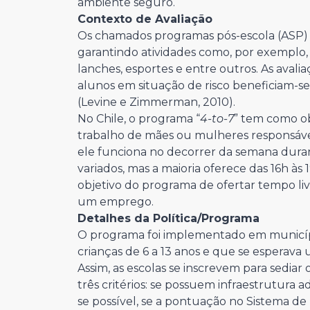
ambiente seguro.
Contexto de Avaliação
Os chamados programas pós-escola (ASP) 
garantindo atividades como, por exemplo, d
lanches, esportes e entre outros. As aval
alunos em situação de risco beneficiam-s
(Levine e Zimmerman, 2010).
No Chile, o programa “
4-to-7
” tem como ob
trabalho de mães ou mulheres responsáveis
ele funciona no decorrer da semana durant
variados, mas a maioria oferece das 16h à
objetivo do programa de ofertar tempo li
um emprego.
Detalhes da Política/Programa
O programa foi implementado em municíp
crianças de 6 a 13 anos e que se esperava 
Assim, as escolas se inscrevem para sedia
três critérios: se possuem infraestrutura
se possível, se a pontuação no Sistema 