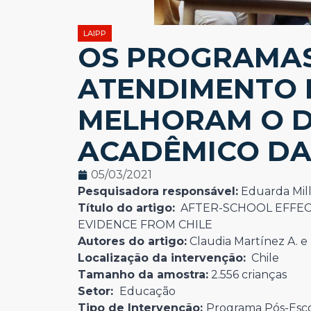
LAIPP
OS PROGRAMAS
ATENDIMENTO 
MELHORAM O 
ACADÊMICO DA
05/03/2021
Pesquisadora responsável:
Eduarda Mill
Título do artigo:
AFTER-SCHOOL EFFEC
EVIDENCE FROM CHILE
Autores do artigo:
Claudia Martínez A. e
Localização da intervenção:
Chile
Tamanho da amostra:
2.556 crianças
Setor:
Educação
Tipo de Intervenção:
Programa Pós-Escol