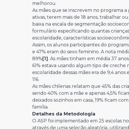
melhorou.
As mães que se inscrevem no programa a 
ativas, terem mais de 18 anos, trabalhar 
baixa na escala de segmentação socioec
formulário especificando quantas crianças 
escolaridade, características socioeconômic
Assim, os alunos participantes do program
e 47% eram do sexo feminino. A nota média
89%
[1]
. As mães tinham em média 37 anos, 
61% estava usando algum tipo de creche n
escolaridade dessas mães era de 9,4 anos e,
116.
As mães chilenas relatam que 45% das cri
sendo 40% com a mãe e apenas 4,5% ficam
deixados sozinhos em casa, 19% ficam com 
família.
Detalhes da Metodologia
O ASP foi implementado em 25 escolas no
através de uma seleção aleatória, utiliza