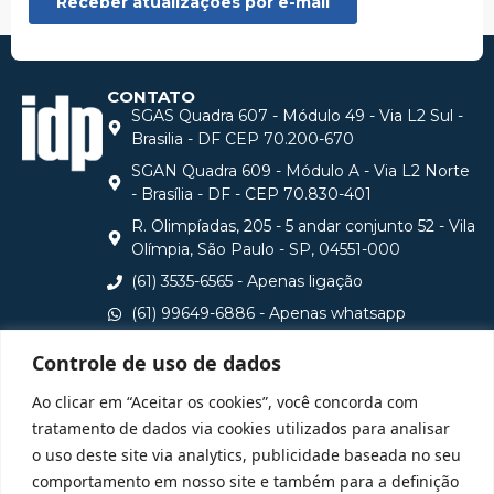
CONTATO
SGAS Quadra 607 - Módulo 49 - Via L2 Sul -
Brasilia - DF CEP 70.200-670
SGAN Quadra 609 - Módulo A - Via L2 Norte
- Brasília - DF - CEP 70.830-401
R. Olimpíadas, 205 - 5 andar conjunto 52 - Vila
Olímpia, São Paulo - SP, 04551-000
(61) 3535-6565 - Apenas ligação
(61) 99649-6886 - Apenas whatsapp
central@idp.edu.br
Controle de uso de dados
Consulte aqui o cadastro da Instituição no Sistema e-
Ao clicar em “Aceitar os cookies”, você concorda com
MEC
tratamento de dados via cookies utilizados para analisar
o uso deste site via analytics, publicidade baseada no seu
comportamento em nosso site e também para a definição