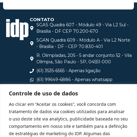
CONTATO
SGAS Quadra 607 - Módulo 49 - Via L2 Sul -
Brasilia - DF CEP 70.200-670
SGAN Quadra 609 - Módulo A - Via L2 Norte
- Brasília - DF - CEP 70.830-401
R. Olimpíadas, 205 - 5 andar conjunto 52 - Vila
Olímpia, São Paulo - SP, 04551-000
(61) 3535-6565 - Apenas ligação
(61) 99649-6886 - Apenas whatsapp
central@idp.edu.br
Controle de uso de dados
Consulte aqui o cadastro da Instituição no Sistema e-
Ao clicar em “Aceitar os cookies”, você concorda com
MEC
tratamento de dados via cookies utilizados para analisar
o uso deste site via analytics, publicidade baseada no seu
comportamento em nosso site e também para a definição
de estratégias de marketing do IDP. Algumas das