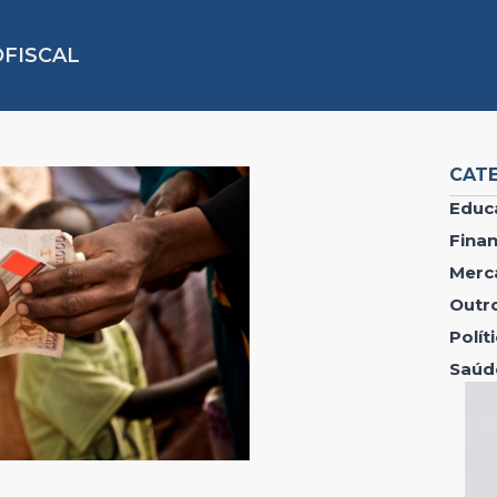
FISCAL
CAT
Educ
Fina
Merc
Outr
Polí
Saúd