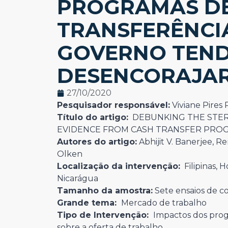
PROGRAMAS D
TRANSFERÊNCI
GOVERNO TEN
DESENCORAJAR
27/10/2020
Pesquisador responsável:
Viviane Pires 
Título do artigo:
DEBUNKING THE STERE
EVIDENCE FROM CASH TRANSFER PRO
Autores do artigo:
Abhijit V. Banerjee, R
Olken
Localização da intervenção:
Filipinas, 
Nicarágua
Tamanho da amostra:
Sete ensaios de c
Grande tema:
Mercado de trabalho
Tipo de Intervenção:
Impactos dos prog
sobre a oferta de trabalho