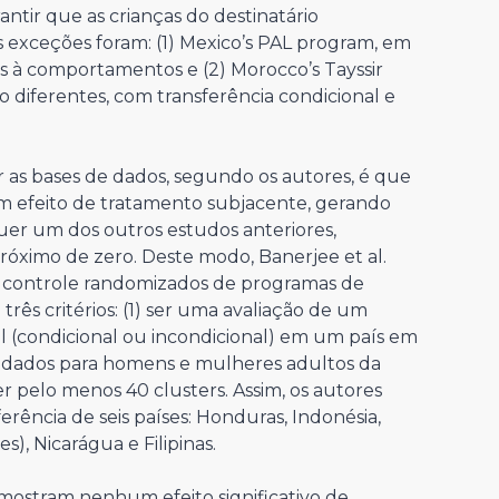
antir que as crianças do destinatário
s exceções foram: (1) Mexico’s PAL program, em
s à comportamentos e (2) Morocco’s Tayssir
 diferentes, com transferência condicional e
as bases de dados, segundo os autores, é que
um efeito de tratamento subjacente, gerando
uer um dos outros estudos anteriores,
próximo de zero. Deste modo, Banerjee et al.
de controle randomizados de programas de
três critérios: (1) ser uma avaliação de um
 (condicional ou incondicional) em um país em
os dados para homens e mulheres adultos da
r pelo menos 40 clusters. Assim, os autores
rência de seis países: Honduras, Indonésia,
), Nicarágua e Filipinas.
mostram nenhum efeito significativo de