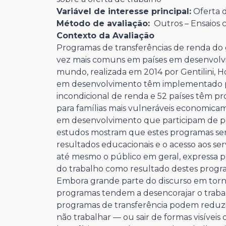
Variável de interesse principal:
Oferta d
Método de avaliação:
Outros – Ensaios 
Contexto da Avaliação
Programas de transferências de renda do 
vez mais comuns em países em desenvolv
mundo, realizada em 2014 por Gentilini, H
em desenvolvimento têm implementado pe
incondicional de renda e 52 países têm p
para famílias mais vulneráveis economicam
em desenvolvimento que participam de p
estudos mostram que estes programas ser
resultados educacionais e o acesso aos ser
até mesmo o público em geral, expressa 
do trabalho como resultado destes progr
Embora grande parte do discurso em torno
programas tendem a desencorajar o trabal
programas de transferência podem reduzir
não trabalhar — ou sair de formas visíveis