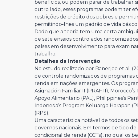
benefícios, ou podem parar de trabalhar 
outro lado, esses programas podem ter efei
restrições de crédito dos pobres e perm
permitindo-lhes um padrão de vida básico 
Dado que a teoria tem uma certa ambiguid
de sete ensaios controlados randomizados
países em desenvolvimento para examinar
trabalho.
Detalhes da Intervenção
No estudo realizado por Banerjee et al. (20
de controle randomizados de programas de
renda em nações emergentes. Os program
Asignación Familiar II (PRAF II), Morocco’
Apoyo Alimentario (PAL), Philippines’s Pa
Indonesia’s Program Keluarga Harapan (PK
(RPS).
Uma característica notável de todos os s
governos nacionais. Em termos de tipo de 
condicional de renda (CCTs), no qual os b