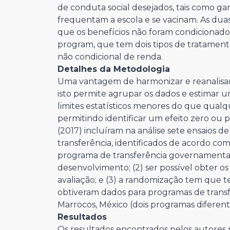
de conduta social desejados, tais como gar
frequentam a escola e se vacinam. As dua
que os benefícios não foram condicionado
program, que tem dois tipos de tratamento
não condicional de renda.
Detalhes da Metodologia
Uma vantagem de harmonizar e reanalisar 
isto permite agrupar os dados e estimar 
limites estatísticos menores do que qualq
permitindo identificar um efeito zero ou 
(2017) incluíram na análise sete ensaios 
transferência, identificados de acordo com 
programa de transferência governamental
desenvolvimento; (2) ser possível obter 
avaliação; e (3) a randomização tem que te
obtiveram dados para programas de transfe
Marrocos, México (dois programas diferentes
Resultados
Os resultados encontrados pelos autores 