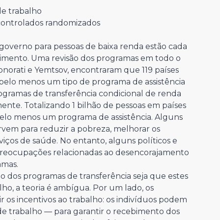
e trabalho
controlados randomizados
governo para pessoas de baixa renda estão cada
imento. Uma revisão dos programas em todo o
onorati e Yemtsov, encontraram que 119 países
lo menos um tipo de programa de assistência
rogramas de transferência condicional de renda
ente. Totalizando 1 bilhão de pessoas em países
elo menos um programa de assistência. Alguns
vem para reduzir a pobreza, melhorar os
viços de saúde. No entanto, alguns políticos e
preocupações relacionadas ao desencorajamento
amas.
 dos programas de transferência seja que estes
ho, a teoria é ambígua. Por um lado, os
 os incentivos ao trabalho: os indivíduos podem
 de trabalho — para garantir o recebimento dos