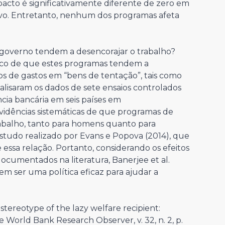
mpacto é significativamente diferente de zero em
vo. Entretanto, nenhum dos programas afeta
 governo tendem a desencorajar o trabalho?
tico de que estes programas tendem a
os de gastos em “bens de tentação”, tais como
analisaram os dados de sete ensaios controlados
ia bancária em seis países em
idências sistemáticas de que programas de
abalho, tanto para homens quanto para
estudo realizado por Evans e Popova (2014), que
ssa relação. Portanto, considerando os efeitos
documentados na literatura, Banerjee et al.
m ser uma política eficaz para ajudar a
stereotype of the lazy welfare recipient:
 World Bank Research Observer, v. 32, n. 2, p.