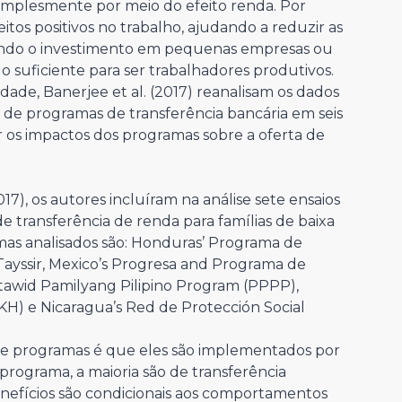
simplesmente por meio do efeito renda. Por
tos positivos no trabalho, ajudando a reduzir as
itindo o investimento em pequenas empresas ou
o suficiente para ser trabalhadores produtivos.
ade, Banerjee et al. (2017) reanalisam os dados
 de programas de transferência bancária em seis
 os impactos dos programas sobre a oferta de
17), os autores incluíram na análise sete ensaios
 transferência de renda para famílias de baixa
as analisados são: Honduras’ Programa de
s Tayssir, Mexico’s Progresa and Programa de
ntawid Pamilyang Pilipino Program (PPPP),
H) e Nicaragua’s Red de Protección Social
ete programas é que eles são implementados por
programa, a maioria são de transferência
enefícios são condicionais aos comportamentos