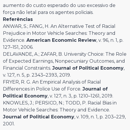
aumento do custo esperado do uso excessivo de
força não letal para os agentes policiais.
Referências
ANWAR, S.; FANG, H. An Alternative Test of Racial
Prejudice in Motor Vehicle Searches: Theory and
Evidence.
American Economic Review
, v. 96, n. 1, p.
127–151, 2006.
DELAVANDE, A.; ZAFAR, B. University Choice: The Role
of Expected Earnings, Nonpecuniary Outcomes, and
Financial Constraints.
Journal of Political Economy
,
v. 127, n. 5, p. 2343–2393, 2019.
FRYER, R. G. An Empirical Analysis of Racial
Differences in Police Use of Force.
Journal of
Political Economy
, v. 127, n. 3, p. 1210–1261, 2019.
KNOWLES, J.; PERSICO, N.; TODD, P. Racial Bias in
Motor Vehicle Searches: Theory and Evidence.
Journal of Political Economy
, v. 109, n. 1, p. 203–229,
2001.