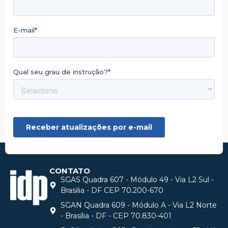
CONTATO
SGAS Quadra 607 - Módulo 49 - Via L2 Sul -
Brasilia - DF CEP 70.200-670
SGAN Quadra 609 - Módulo A - Via L2 Norte
- Brasília - DF - CEP 70.830-401