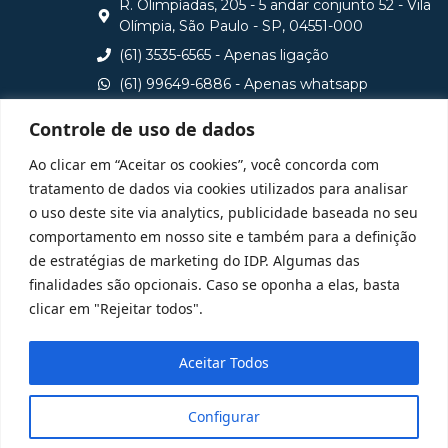
R. Olimpíadas, 205 - 5 andar conjunto 52 - Vila
Olímpia, São Paulo - SP, 04551-000
(61) 3535-6565 - Apenas ligação
(61) 99649-6886 - Apenas whatsapp
central@idp.edu.br
Controle de uso de dados
Consulte aqui o cadastro da Instituição no Sistema e-
Ao clicar em “Aceitar os cookies”, você concorda com
MEC
tratamento de dados via cookies utilizados para analisar
o uso deste site via analytics, publicidade baseada no seu
comportamento em nosso site e também para a definição
de estratégias de marketing do IDP. Algumas das
finalidades são opcionais. Caso se oponha a elas, basta
clicar em "Rejeitar todos".
Aceitar Todos
Configurar