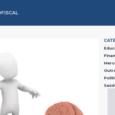
FISCAL
CAT
Educ
Fina
Merc
Outr
Polí
Saúd