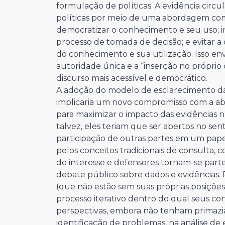
formulação de políticas. A evidência circ
políticas por meio de uma abordagem comu
democratizar o conhecimento e seu uso; 
processo de tomada de decisão; e evitar a
do conhecimento e sua utilização. Isso envo
autoridade única e a “inserção no própri
discurso mais acessível e democrático.
A adoção do modelo de esclarecimento da
implicaria um novo compromisso com a ab
para maximizar o impacto das evidências n
talvez, eles teriam que ser abertos no sen
participação de outras partes em um pape
pelos conceitos tradicionais de consulta, 
de interesse e defensores tornam-se part
debate público sobre dados e evidências. P
(que não estão sem suas próprias posiçõe
processo iterativo dentro do qual seus c
perspectivas, embora não tenham primazia 
identificação de problemas, na análise de 