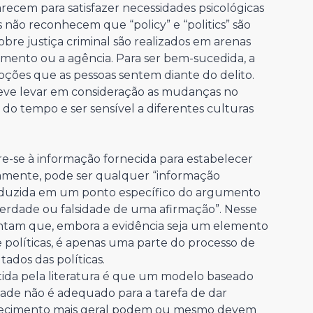
cem para satisfazer necessidades psicológicas
não reconhecem que “policy” e “politics” são
bre justiça criminal são realizados em arenas
mento ou a agência. Para ser bem-sucedida, a
ções que as pessoas sentem diante do delito.
eve levar em consideração as mudanças no
o tempo e ser sensível a diferentes culturas
re-se à informação fornecida para estabelecer
amente, pode ser qualquer “informação
roduzida em um ponto específico do argumento
verdade ou falsidade de uma afirmação”. Nesse
entam que, embora a evidência seja um elemento
políticas, é apenas uma parte do processo de
ados das políticas.
ida pela literatura é que um modelo baseado
dade não é adequado para a tarefa de dar
onhecimento mais geral podem ou mesmo devem