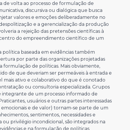
ula de volta ao processo de formulação de
nicativa, discursiva ou dialógica que busca
injetar valores e emoções deliberadamente no
 despolitização e a gerencialização da produção
lveria a rejeição das pretensões científicas à
o centro do empreendimento científico de um
 política baseada em evidências também
ertura por parte das organizações projetadas
a formulação de políticas. Mais obviamente,
tido de que deveriam ser permeáveis ​​à entrada e
l mais ativo e colaborativo do que é conotado
contratação ou consultoria especializada. Grupos
e integrante de um processo informado de
raticantes, usuários e outras partes interessadas
s emocionais e de valor) tornam-se parte de um
onhecimentos, sentimentos, necessidades e
ou privilégio incondicional, são integrados na
evidências e na formulação de políticas