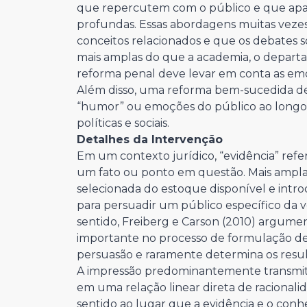
que repercutem com o público e que apare
profundas. Essas abordagens muitas vezes 
conceitos relacionados e que os debates so
mais amplas do que a academia, o departa
reforma penal deve levar em conta as emo
Além disso, uma reforma bem-sucedida d
“humor” ou emoções do público ao longo d
políticas e sociais.
Detalhes da Intervenção
Em um contexto jurídico, “evidência” refe
um fato ou ponto em questão. Mais ampl
selecionada do estoque disponível e int
para persuadir um público específico da 
sentido, Freiberg e Carson (2010) argum
importante no processo de formulação de 
persuasão e raramente determina os result
A impressão predominantemente transmit
em uma relação linear direta de racionali
sentido ao lugar que a evidência e o c