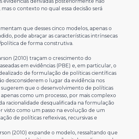
 as evidências derivadas posteriormente não
 mas o contexto no qual essa decisão será
gumentam que desses cinco modelos, apenas o
do, pode abraçar as características intrínsecas
política de forma construtiva.
arson (2010) traçam o crescimento do
eadas em evidências (PBE) e, em particular, o
dealizado de formulação de políticas científicas
não desconsiderem o lugar da evidência nos
es sugerem que o desenvolvimento de políticas
to apenas como um processo, por mais complexo
da racionalidade desqualificada na formulação
 ser visto como um passo na evolução de um
o de políticas reflexivas, recursivas e
arson (2010) expande o modelo, ressaltando que