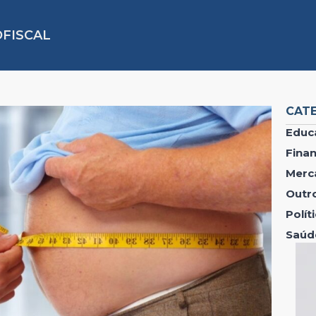
FISCAL
CAT
Educ
Fina
Merc
Outr
Polí
Saúd