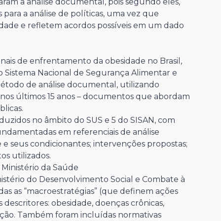
izaram a análise documental, pois segundo eles,
para a análise de políticas, uma vez que
dade e refletem acordos possíveis em um dado
cionais de enfrentamento da obesidade no Brasil,
o Sistema Nacional de Segurança Alimentar e
 método de análise documental, utilizando
nos últimos 15 anos – documentos que abordam
licas.
duzidos no âmbito do SUS e 5 do SISAN, com
fundamentadas em referenciais de análise
e seus condicionantes; intervenções propostas;
os utilizados.
 Ministério da Saúde
inistério do Desenvolvimento Social e Combate à
das as “macroestratégias” (que definem ações
 descritores: obesidade, doenças crônicas,
ção. Também foram incluídas normativas