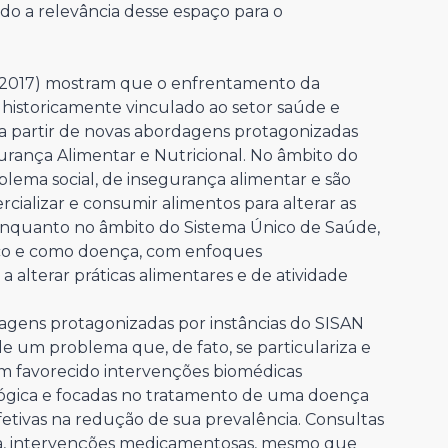
ndo a relevância desse espaço para o
. (2017) mostram que o enfrentamento da
i historicamente vinculado ao setor saúde e
 partir de novas abordagens protagonizadas
urança Alimentar e Nutricional. No âmbito do
lema social, de insegurança alimentar e são
ializar e consumir alimentos para alterar as
 Enquanto no âmbito do Sistema Único de Saúde,
sco e como doença, com enfoques
 a alterar práticas alimentares e de atividade
agens protagonizadas por instâncias do SISAN
 um problema que, de fato, se particulariza e
em favorecido intervenções biomédicas
ológica e focadas no tratamento de uma doença
 efetivas na redução de sua prevalência. Consultas
rica, intervenções medicamentosas, mesmo que