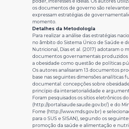
poder, interesses e ideias. Os autores util
os documentos de governo são relevantes 
expressam estratégias de governamentali
momento.
Detalhes da Metodologia
Para realizar a análise das estratégias na
no âmbito do Sistema Único de Saúde e d
Nutricional, Dias et al. (2017) adotaram o
documentos governamentais produzidos 
a obesidade como questão de políticas púb
Os autores analisaram 13 documentos pro
base nas seguintes dimensões analíticas 
documental: concepções sobre obesidade 
princípio da intersetorialidade e argument
Foram pesquisados os sítios eletrônicos do
(http://portalsaude.saude.gov.br/) e do M
Fome (http://www.mds.gov.br) e seleciona
para o SUS e SISAN), segundo os seguintes
promoção da saúde e alimentação e nutri