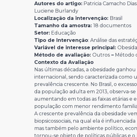
Autores do artigo:
Patricia Camacho Dias,
Luciene Burlandy
Localização da intervenção:
Brasil
Tamanho da amostra:
18 documentos
Setor:
Educação
Tipo de Intervenção
: Análise das estrat
Variável de interesse principal:
Obesid
Método de avaliação:
Outros
–
Método d
Contexto da Avaliação
Nas últimas décadas, a obesidade ganhou
internacional, sendo caracterizada como 
prevalência crescente. No Brasil, o excess
da população adulta em 2013, observa-se 
aumentando em todas as faixas etárias e e
população com menor rendimento familia
A crescente prevalência da obesidade vem
biopsicossociais, na qual ela é influenciad
mas também pelo ambiente político, econômi
tornou-se objeto de políticas públicas e o