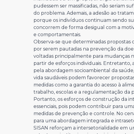
pudessem ser massificadas, não seriam sufi
do problema. Ademais, a adesão ao tratam
porque os indivíduos continuam sendo s
concorrem de forma desigual com a motiva
e comportamentais.
Observa-se que determinadas propostas d
por serem pautadas na prevenção da doenç
voltadas principalmente para mudanças na 
partir de esforços individuais. Entretant
pela abordagem socioambiental da saúde, 
vida saudáveis podem favorecer propostas 
medidas como a garantia do acesso à alim
trabalho, escolas e a regulamentação da p
Portanto, os esforços de construção da int
essenciais, pois podem contribuir para um
medidas de prevenção e controle. No cená
para uma abordagem integrada e intraseto
SISAN reforçam a intersetorialidade em u