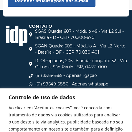
CONTATO
SGAS Quadra 607 - Módulo 49 - Via L2 Sul -
Brasilia - DF CEP 70.200-670
SGAN Quadra 609 - Módulo A - Via L2 Norte
- Brasília - DF - CEP 70.830-401
R. Olimpíadas, 205 - 5 andar conjunto 52 - Vila
Olímpia, São Paulo - SP, 04551-000
(61) 3535-6565 - Apenas ligação
(61) 99649-6886 - Apenas whatsapp
central@idp.edu.br
Controle de uso de dados
Consulte aqui o cadastro da Instituição no Sistema e-
Ao clicar em “Aceitar os cookies”, você concorda com
MEC
tratamento de dados via cookies utilizados para analisar
o uso deste site via analytics, publicidade baseada no seu
comportamento em nosso site e também para a definição