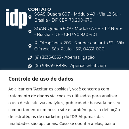
CONTATO
SGAS Quadra 607 - Módulo 49 - Via L2 Sul -
Brasilia - DF CEP 70.200-670
SGAN Quadra 609 - Módulo A - Via L2 Norte
- Brasília - DF - CEP 70.830-401
R. Olimpíadas, 205 - 5 andar conjunto 52 - Vila
Olímpia, São Paulo - SP, 04551-000
(61) 3535-6565 - Apenas ligação
(61) 99649-6886 - Apenas whatsapp
central@idp.edu.br
Controle de uso de dados
Consulte aqui o cadastro da Instituição no Sistema e-
Ao clicar em “Aceitar os cookies”, você concorda com
MEC
tratamento de dados via cookies utilizados para analisar
o uso deste site via analytics, publicidade baseada no seu
comportamento em nosso site e também para a definição
de estratégias de marketing do IDP. Algumas das
finalidades são opcionais. Caso se oponha a elas, basta